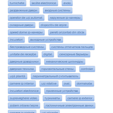
turnichete
lacăte electronice
evolo
раздвижные двери
входные системы
operator de uși automat
наружные ip-камеры
складные двери
dispozitiv de ieșire
speed dome ip-камеры
pereti orizontali din sticla
încuietori
выходные устройства
беспроводные системы
системы отпечатков пальцев
unitate de recepție
digital
сенсорные барьеры
дверные доводчики
механические цилиндры
дверная техника
горизонтальные стены
controler
ușă pliantă
периметральный счтитыватель
camere ip interior
uși rotative
oval
dormakaba
încuietori electronice
приемные устройства
supraveghere video
турникеты
camere ip exterior
sistem intrare/ieșire
гостиничные электронные замки
camere ip pinhole
uși glisante