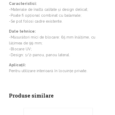
Caracteristici:
-Materiale de înaltă calitate și design delicat;
-Poate fi opțional combinat cu balamale;
-Se pot folosi cadre existente.
Date tehnice:
-Măsurători mici de blocare: 65 mm înălțime, cu
lățimea de 99 mm;
-Blocare UV;
-Design: 1/2-panou, panou lateral.
Aplicații:
Pentru utilizare interioară în locuințe private.
Produse similare