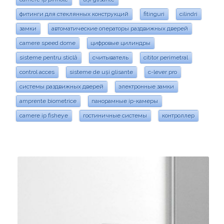
фитинги для стеклянных конструкций
fitinguri
cilindri
замки
автоматические операторы раздвижных дверей
camere speed dome
цифровые цилиндры
sisteme pentru sticlă
считыватель
cititor perimetral
control acces
sisteme de uși glisante
c-lever pro
системы раздвижных дверей
электронные замки
amprente biometrice
панорамные ip-камеры
camere ip fisheye
гостиничные системы
контроллер