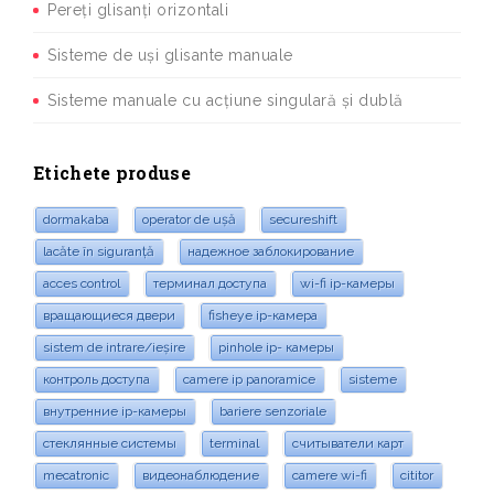
Pereți glisanți orizontali
Sisteme de uși glisante manuale
Sisteme manuale cu acțiune singulară și dublă
Etichete produse
dormakaba
operator de ușă
secureshift
lacăte în siguranță
надежное заблокирование
acces control
терминал доступа
wi-fi ip-камеры
вращающиеся двери
fisheye ip-камера
sistem de intrare/ieșire
pinhole ip- камеры
контроль доступа
camere ip panoramice
sisteme
внутренние ip-камеры
bariere senzoriale
стеклянные системы
terminal
считыватели карт
mecatronic
видеонаблюдение
camere wi-fi
cititor