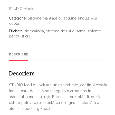
STUDIO Medio
Categorie:
Sisteme manuale cu acțiune singulară și
dublă
Etichete:
dormakaba
,
sisteme de uși glisante
,
sisteme
pentru sticlă
DESCRIERE
Descriere
STUDIO Medio Lock are un aspect mic, dar fin. Această
încuietoare delicată se integrează armonios în
aspectul general al ușii. Forma sa dreaptă, discretă
este o potrivire excelentă cu designul sticlei fără a
afecta aspectul general.