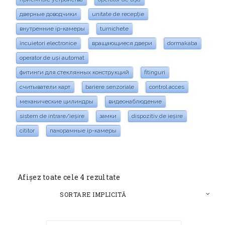
дверные доводчики
unitate de recepție
внутренние ip-камеры
turnichete
încuietori electronice
вращающиеся двери
dormakaba
operator de uși automat
фитинги для стеклянных конструкций
fitinguri
считыватели карт
bariere senzoriale
control acces
механические цилиндры
видеонаблюдение
sistem de intrare/ieșire
замки
dispozitiv de ieșire
cititor
панорамные ip-камеры
Afișez toate cele 4 rezultate