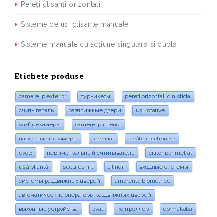
Pereți glisanți orizontali
Sisteme de uși glisante manuale
Sisteme manuale cu acțiune singulară și dublă
Etichete produse
camere ip exterior
турникеты
pereti orizontali din sticla
считыватель
раздвижные двери
uși rotative
wi-fi ip-камеры
camere ip interior
наружные ip-камеры
terminal
lacăte electronice
evolo
периметральный счтитыватель
cititor perimetral
ușă pliantă
secureshift
cilindri
входные системы
системы раздвижных дверей
amprente biometrice
автоматические операторы раздвижных дверей
выходные устройства
oval
контроллер
dormakaba