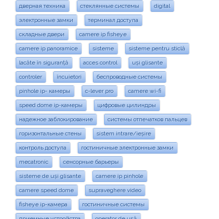
дверная техника
стеклянные системы
digital
электронные замки
терминал доступа
складные двери
camere ip fisheye
camere ip panoramice
sisteme
sisteme pentru sticlă
lacăte în siguranță
acces control
uși glisante
controler
încuietori
беспроводные системы
pinhole ip- камеры
c-lever pro
camere wi-fi
speed dome ip-камеры
цифровые цилиндры
надежное заблокирование
системы отпечатков пальцев
горизонтальные стены
sistem intrare/ieșire
контроль доступа
гостиничные электронные замки
mecatronic
сенсорные барьеры
sisteme de uși glisante
camere ip pinhole
camere speed dome
supraveghere video
fisheye ip-камера
гостиничные системы
приемные устройства
operator de ușă