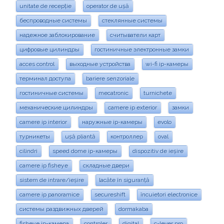
unitate de recepție
operator de ușă
беспроводные системы
стеклянные системы
надежное заблокирование
считыватели карт
цифровые цилиндры
гостиничные электронные замки
acces control
выходные устройства
wi-fi ip-камеры
терминал доступа
bariere senzoriale
гостиничные системы
mecatronic
turnichete
механические цилиндры
camere ip exterior
замки
camere ip interior
наружные ip-камеры
evolo
турникеты
ușă pliantă
контроллер
oval
cilindri
speed dome ip-камеры
dispozitiv de ieșire
camere ip fisheye
складные двери
sistem de intrare/ieșire
lacăte în siguranță
camere ip panoramice
secureshift
încuietori electronice
системы раздвижных дверей
dormakaba
fisheye ip-камера
controler
digital
c-lever pro