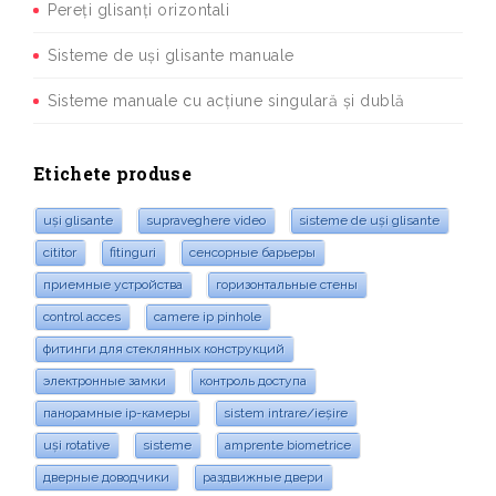
Pereți glisanți orizontali
Sisteme de uși glisante manuale
Sisteme manuale cu acțiune singulară și dublă
Etichete produse
uși glisante
supraveghere video
sisteme de uși glisante
cititor
fitinguri
сенсорные барьеры
приемные устройства
горизонтальные стены
control acces
camere ip pinhole
фитинги для стеклянных конструкций
электронные замки
контроль доступа
панорамные ip-камеры
sistem intrare/ieșire
uși rotative
sisteme
amprente biometrice
дверные доводчики
раздвижные двери