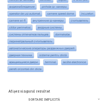
видеонаблюдение
pinhole ip- камеры
operator de uși automat
camere speed dome
încuietori
camere wi-fi
внутренние ip-камеры
считыватель
cititor perimetral
входные системы
системы отпечатков пальцев
dormakaba
периметральный счтитыватель
автоматические операторы раздвижных дверей
дверная техника
sisteme pentru sticlă
вращающиеся двери
terminal
lacăte electronice
pereti orizontali din sticla
Afișez singurul rezultat