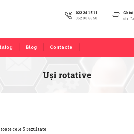
022 24 15 11
Chiș
062 00 66 50
str. L
talog
Blog
Contacte
Uși rotative
 toate cele 5 rezultate