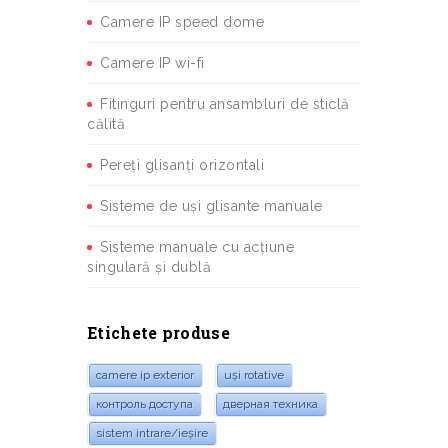
Camere IP speed dome
Camere IP wi-fi
Fitinguri pentru ansambluri de sticlă
călită
Pereți glisanți orizontali
Sisteme de uși glisante manuale
Sisteme manuale cu acțiune
singulară și dublă
Etichete produse
camere ip exterior
uși rotative
контроль доступа
дверная техника
sistem intrare/ieșire