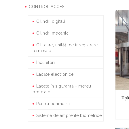
CONTROL ACCES
Cilindri digitali
Cilindri mecanici
Cititoare, unități de înregistrare,
terminale
Încuietori
Lacăte electronice
Lacate în siguranță - mereu
protejate
Ușă
Pentru perimetru
Sisteme de amprente biometrice