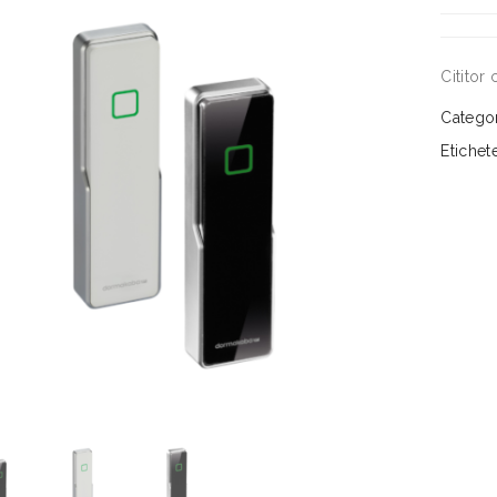
Cititor
Catego
Etichet