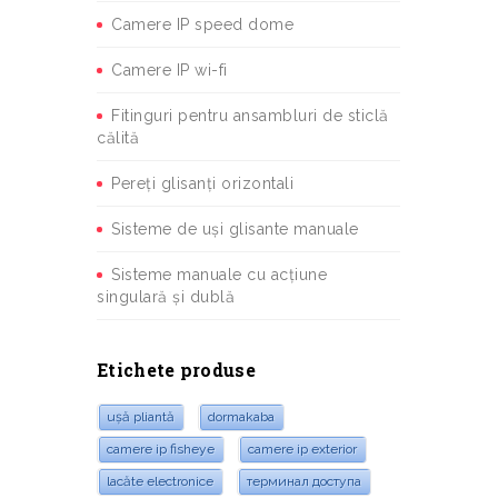
Camere IP speed dome
Camere IP wi-fi
Fitinguri pentru ansambluri de sticlă
călită
Pereți glisanți orizontali
Sisteme de uși glisante manuale
Sisteme manuale cu acțiune
singulară și dublă
Etichete produse
ușă pliantă
dormakaba
camere ip fisheye
camere ip exterior
lacăte electronice
терминал доступа