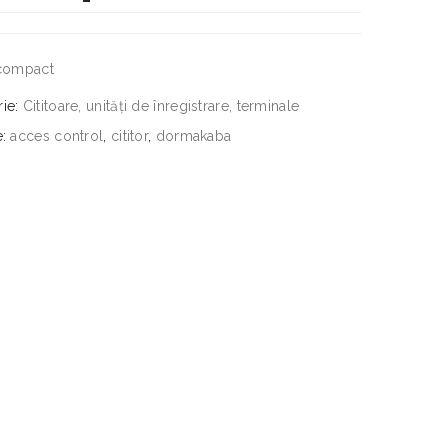
 compact
rie:
Cititoare, unități de înregistrare, terminale
e:
acces control
,
cititor
,
dormakaba