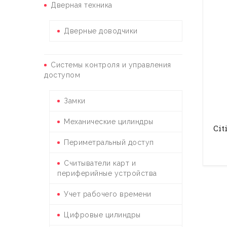
Дверная техника
Дверные доводчики
Системы контроля и управления
доступом
Замки
Механические цилиндры
Cit
Периметральный доступ
Считыватели карт и
периферийные устройства
Учет рабочего времени
Цифровые цилиндры