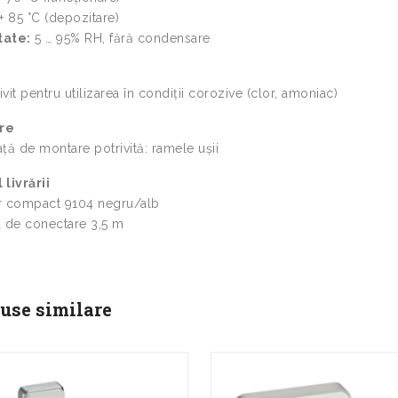
+ 85 °C (depozitare)
tate:
5 … 95% RH, fără condensare
vit pentru utilizarea în condiții corozive (clor, amoniac)
re
ță de montare potrivită: ramele ușii
 livrării
tor compact 9104 negru/alb
u de conectare 3,5 m
use similare