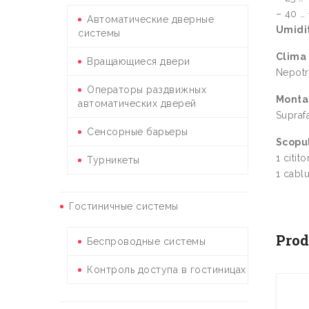
– 40 … 
Автоматические дверные
Umidi
системы
Clima
Вращающиеся двери
Nepotri
Операторы раздвижных
Monta
автоматических дверей
Suprafa
Сенсорные барьеры
Scopul
1 citi
Турникеты
1 cabl
Гостиничные системы
Prod
Беспроводные системы
Контроль доступа в гостиницах