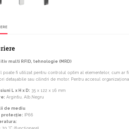
IERE
riere
itiv multi RFID, tehnologie (MRD)
ul poate fi utilizat pentru controlul optim al elementelor, cum ar 
ori detașabile sau cilindri de motor. Pentru accesul organizaționa
iuni L x H x D:
35 x 122 x 16 mm
re:
Argintiu, Alb,Negru
ii de mediu
 protecție:
IP66
ratura:
+ 70 °C (funcționare)