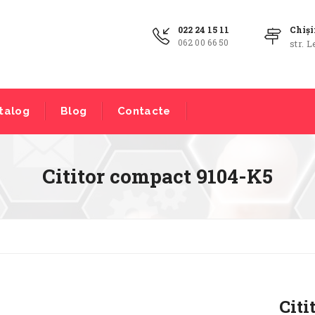
022 24 15 11
Chiș
062 00 66 50
str. L
talog
Blog
Contacte
Cititor compact 9104-K5
Citi