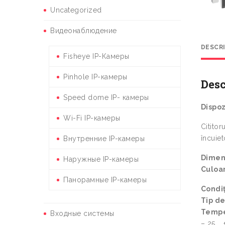
Uncategorized
Видеонаблюдение
DESCR
Fisheye IP-Камеры
Pinhole IP-камеры
Desc
Speed dome IP- камеры
Dispoz
Wi-Fi IP-камеры
Cititor
încuiet
Внутренние IP-камеры
Dimens
Наружные IP-камеры
Culoa
Панорамные IP-камеры
Condiț
Tip de
Tempe
Входные системы
– 25 … 