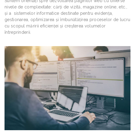
Suntem orientaţi spre dezvoltarea paginilor web cu diverse
nivele de complexitate: cărți de vizită, magazine online, etc.,
şi a sistemelor informatice destinate pentru evidența,
gestionarea, optimizarea și îmbunătăţirea proceselor de lucru
cu scopul măririi eficienței și creșterea volumelor
întreprinderii.