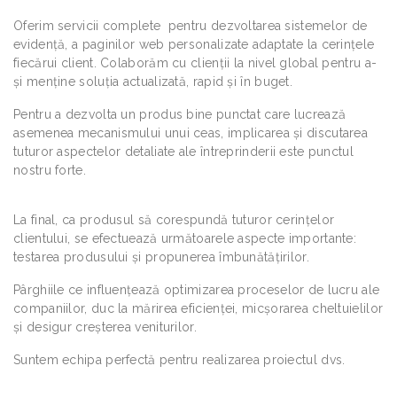
Oferim servicii complete pentru dezvoltarea sistemelor de
evidență, a paginilor web personalizate adaptate la cerințele
fiecărui client. Colaborăm cu clienții la nivel global pentru a-
și menține soluția actualizată, rapid și în buget.
Pentru a dezvolta un produs bine punctat care lucrează
asemenea mecanismului unui ceas, implicarea și discutarea
tuturor aspectelor detaliate ale întreprinderii este punctul
nostru forte.
La final, ca produsul să corespundă tuturor cerințelor
clientului, se efectuează următoarele aspecte importante:
testarea produsului și propunerea îmbunătățirilor.
Pârghiile ce influenţează optimizarea proceselor de lucru ale
companiilor, duc la mărirea eficienței, micșorarea cheltuielilor
și desigur creșterea veniturilor.
Suntem echipa perfectă pentru realizarea proiectul dvs.