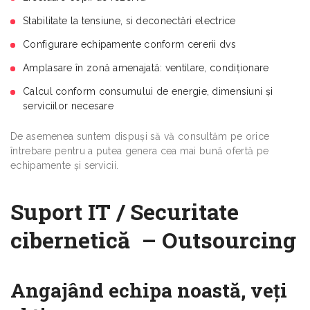
Stabilitate la tensiune, si deconectări electrice
Configurare echipamente conform cererii dvs
Amplasare în zonă amenajată: ventilare, condiţionare
Calcul conform consumului de energie, dimensiuni şi
serviciilor necesare
De asemenea suntem dispuşi să vă consultăm pe orice
întrebare pentru a putea genera cea mai bună ofertă pe
echipamente şi servicii.
S
uport IT
/
Securitate
cibernetică
–
Outsourcing
Angajând echipa noastă, veţi