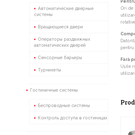
Pentru
Ori de 
Автоматические дверные
системы
utiliza
rotati
Вращающиеся двери
Compon
Операторы раздвижных
Datorit
автоматических дверей
pentru 
Сенсорные барьеры
Fără p
Ușile r
Турникеты
utiliza
Гостиничные системы
Prod
Беспроводные системы
Контроль доступа в гостиницах