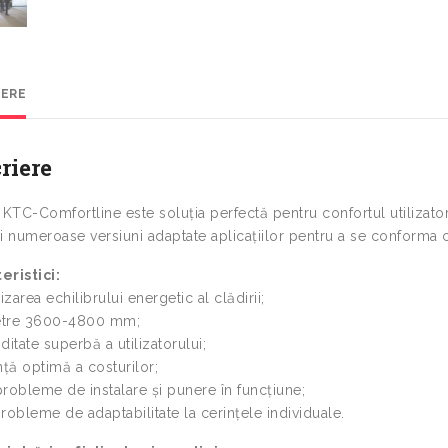
IERE
riere
KTC-Comfortline este soluția perfectă pentru confortul utilizator
i numeroase versiuni adaptate aplicațiilor pentru a se conforma c
eristici:
zarea echilibrului energetic al clădirii;
etre 3600-4800 mm;
tate superbă a utilizatorului;
nță optimă a costurilor;
probleme de instalare și punere în funcțiune;
robleme de adaptabilitate la cerințele individuale.