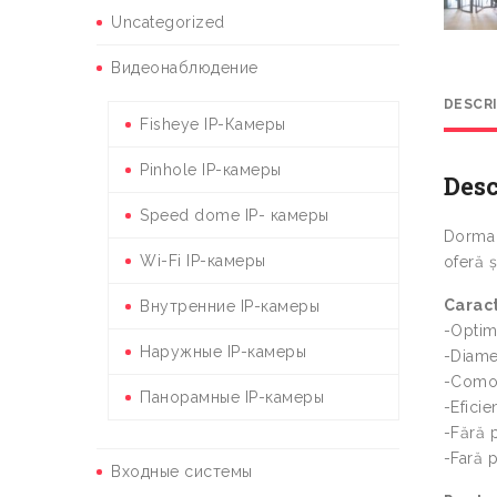
Uncategorized
Видеонаблюдение
DESCR
Fisheye IP-Камеры
Pinhole IP-камеры
Desc
Speed dome IP- камеры
Dorma 
Wi-Fi IP-камеры
oferă ș
Caract
Внутренние IP-камеры
-Optimi
Наружные IP-камеры
-Diam
-Comodi
Панорамные IP-камеры
-Eficie
-Fără 
-Fară p
Входные системы