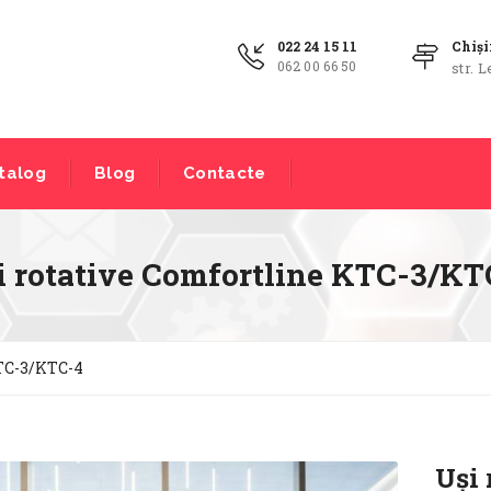
022 24 15 11
Chiș
062 00 66 50
str. L
talog
Blog
Contacte
i rotative Comfortline KTC-3/KT
TC-3/KTC-4
Uși 