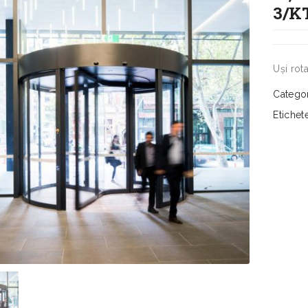
3/K
Uși rot
Catego
Etichet