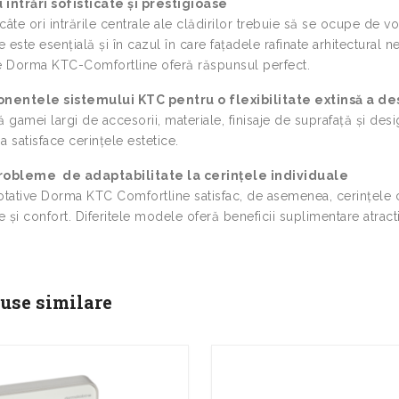
 intrări sofisticate și prestigioase
câte ori intrările centrale ale clădirilor trebuie să se ocupe de vo
re este esențială și în cazul în care fațadele rafinate arhitectural
ve Dorma KTC-Comfortline oferă răspunsul perfect.
entele sistemului KTC pentru o flexibilitate extinsă a de
ă gamei largi de accesorii, materiale, finisaje de suprafață și de
a satisface cerințele estetice.
robleme de adaptabilitate la cerințele individuale
otative Dorma KTC Comfortline satisfac, de asemenea, cerințele cele
re și confort. Diferitele modele oferă beneficii suplimentare atracti
use similare