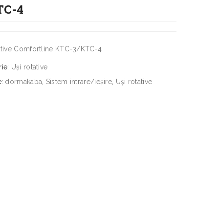
TC-4
ative Comfortline KTC-3/KTC-4
rie:
Uși rotative
e:
dormakaba
,
Sistem intrare/ieșire
,
Uși rotative