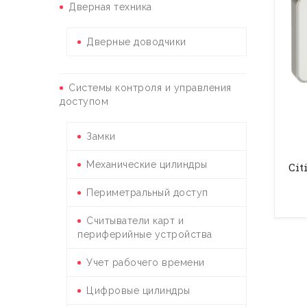
Дверная техника
Дверные доводчики
Системы контроля и управления
доступом
Замки
Механические цилиндры
Cit
Периметральный доступ
Считыватели карт и
периферийные устройства
Учет рабочего времени
Цифровые цилиндры