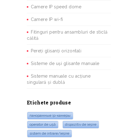
Camere IP speed dome
Camere IP wi-fi
Fitinguri pentru ansambluri de sticlă
călită
Pereți glisanți orizontali
Sisteme de uși glisante manuale
Sisteme manuale cu acțiune
singulară și dublă
Etichete produse
панорамные ip-камеры
operator de ușă
dispozitiv de ieșire
sistem de intrare/ieșire