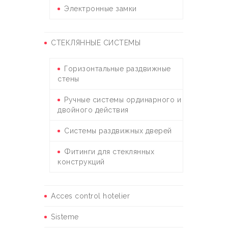
Электронные замки
СТЕКЛЯННЫЕ СИСТЕМЫ
Горизонтальные раздвижные
стены
Ручные системы ординарного и
двойного действия
Системы раздвижных дверей
Фитинги для стеклянных
конструкций
Acces control hotelier
Sisteme