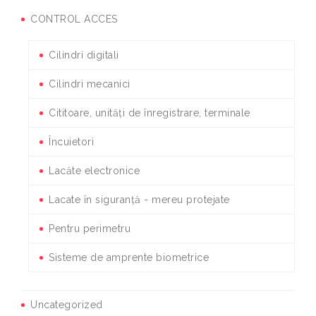
CONTROL ACCES
Cilindri digitali
Cilindri mecanici
Cititoare, unități de înregistrare, terminale
Încuietori
Lacăte electronice
Lacate în siguranță - mereu protejate
Pentru perimetru
Sisteme de amprente biometrice
Uncategorized