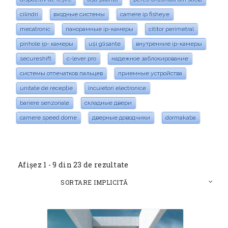
cilindri
входные системы
camere ip fisheye
mecatronic
панорамные ip-камеры
cititor perimetral
pinhole ip- камеры
uși glisante
внутренние ip-камеры
secureshift
c-lever pro
надежное заблокирование
системы отпечатков пальцев
приемные устройства
unitate de recepție
încuietori electronice
bariere senzoriale
складные двери
camere speed dome
дверные доводчики
dormakaba
Afișez 1 - 9 din 23 de rezultate