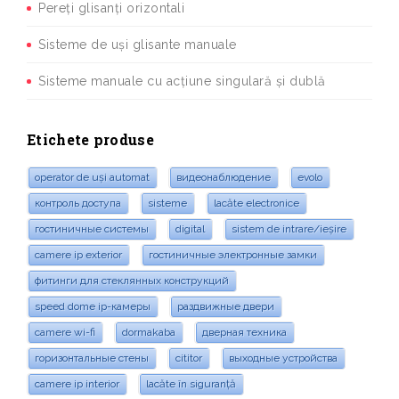
Pereți glisanți orizontali
Sisteme de uși glisante manuale
Sisteme manuale cu acțiune singulară și dublă
Etichete produse
operator de uși automat
видеонаблюдение
evolo
контроль доступа
sisteme
lacăte electronice
гостиничные системы
digital
sistem de intrare/ieșire
camere ip exterior
гостиничные электронные замки
фитинги для стеклянных конструкций
speed dome ip-камеры
раздвижные двери
camere wi-fi
dormakaba
дверная техника
горизонтальные стены
cititor
выходные устройства
camere ip interior
lacăte în siguranță