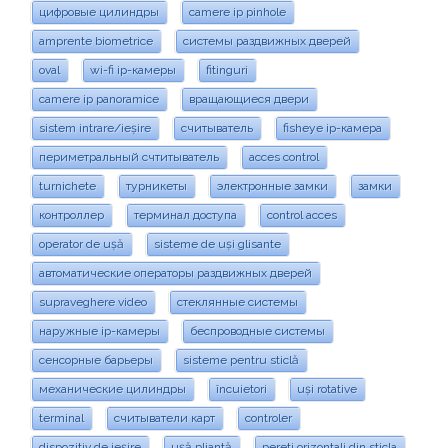
цифровые цилиндры
camere ip pinhole
amprente biometrice
системы раздвижных дверей
oval
wi-fi ip-камеры
fitinguri
camere ip panoramice
вращающиеся двери
sistem intrare/ieșire
считыватель
fisheye ip-камера
периметральный счтитыватель
acces control
turnichete
турникеты
электронные замки
замки
контроллер
терминал доступа
control acces
operator de ușă
sisteme de uși glisante
автоматические операторы раздвижных дверей
supraveghere video
стеклянные системы
наружные ip-камеры
беспроводные системы
сенсорные барьеры
sisteme pentru sticlă
механические цилиндры
încuietori
uși rotative
terminal
считыватели карт
controler
dispozitiv de ieșire
ușă pliantă
pereti orizontali din sticla