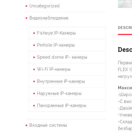
Uncategorized
Видеонаблюдение
DESCR
Fisheye IP-Камеры
Pinhole IP-камеры
Desc
Speed dome IP- камеры
Первая
Wi-Fi IP-камеры
FLEX 
нагруз
Внутренние IP-камеры
Макси
Наружные IP-камеры
-Широк
-С выс
Панорамные IP-камеры
-Двойн
-Униве
-Склад
Входные системы
безбар