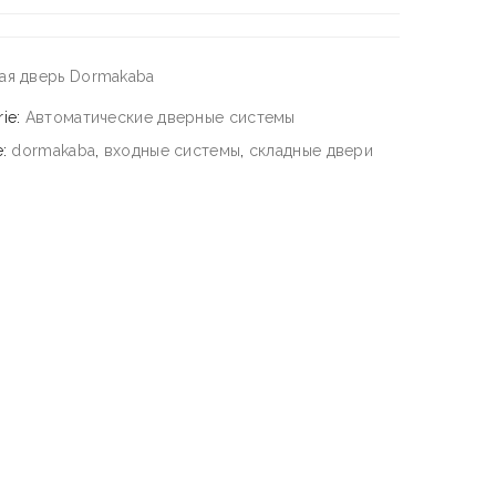
ая дверь Dormakaba
rie:
Автоматические дверные системы
e:
dormakaba
,
входные системы
,
складные двери