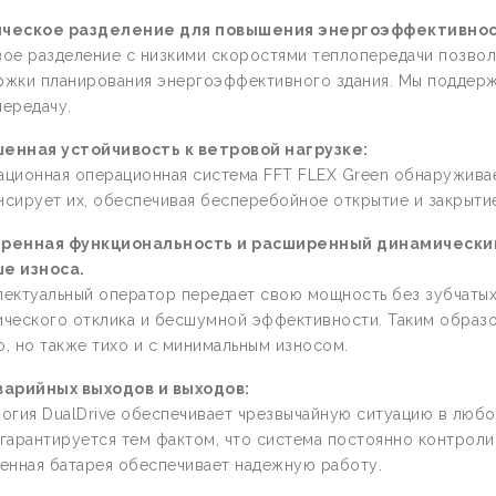
ческое разделение для повышения энергоэффективност
ое разделение с низкими скоростями теплопередачи позвол
ржки планирования энергоэффективного здания. Мы поддержи
ередачу.
енная устойчивость к ветровой нагрузке:
ационная операционная система FFT FLEX Green обнаруживае
сирует их, обеспечивая бесперебойное открытие и закрытие
ренная функциональность и расширенный динамический
е износа.
ектуальный оператор передает свою мощность без зубчатых
ческого отклика и бесшумной эффективности. Таким образом
, но также тихо и с минимальным износом.
варийных выходов и выходов:
огия DualDrive обеспечивает чрезвычайную ситуацию в любо
гарантируется тем фактом, что система постоянно контроли
енная батарея обеспечивает надежную работу.