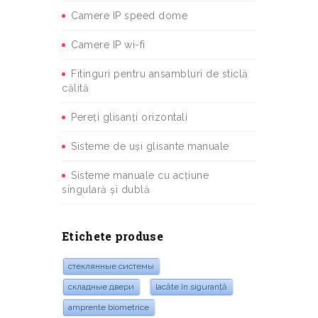
Camere IP speed dome
Camere IP wi-fi
Fitinguri pentru ansambluri de sticlă
călită
Pereți glisanți orizontali
Sisteme de uși glisante manuale
Sisteme manuale cu acțiune
singulară și dublă
Etichete produse
стеклянные системы
складные двери
lacăte în siguranță
amprente biometrice