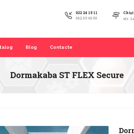
022 24 15 11
Chiș
062 00 66 50
str. L
talog
Blog
Contacte
Dormakaba ST FLEX Secure
Dor