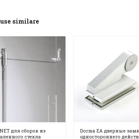
use similare
ET для сборок из
Dorma EA дверные зам
аленного стекла
одностороннего дейст