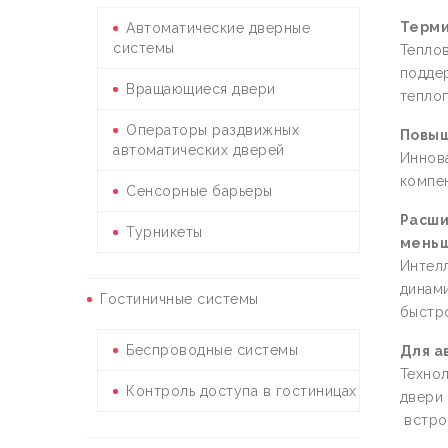
Терми
Автоматические дверные
системы
Теплов
подде
Вращающиеся двери
теплоп
Операторы раздвижных
Повыш
автоматических дверей
Иннов
компен
Сенсорные барьеры
Расши
Турникеты
меньш
Интелл
динами
Гостиничные системы
быстро
Беспроводные системы
Для а
Технол
Контроль доступа в гостиницах
двери 
встро