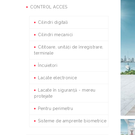
CONTROL ACCES
Cilindri digitali
Cilindri mecanici
Cititoare, unități de înregistrare,
terminale
Încuietori
Lacăte electronice
Lacate în siguranță - mereu
protejate
Pentru perimetru
Sisteme de amprente biometrice