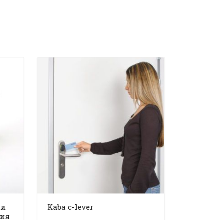
ки
Kaba c-lever
вия