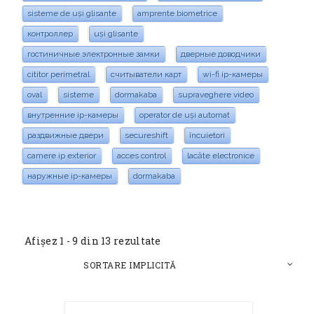
sisteme de uși glisante
amprente biometrice
контроллер
uși glisante
гостиничные электронные замки
дверные доводчики
cititor perimetral
считыватели карт
wi-fi ip-камеры
oval
sisteme
dormakaba
supraveghere video
внутренние ip-камеры
operator de uși automat
раздвижные двери
secureshift
încuietori
camere ip exterior
acces control
lacăte electronice
наружные ip-камеры
dormakaba
Afișez 1 - 9 din 13 rezultate