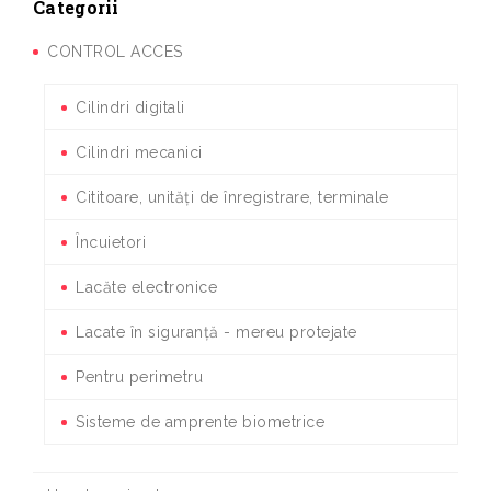
Categorii
CONTROL ACCES
Cilindri digitali
Cilindri mecanici
Cititoare, unități de înregistrare, terminale
Încuietori
Lacăte electronice
Lacate în siguranță - mereu protejate
Pentru perimetru
Sisteme de amprente biometrice