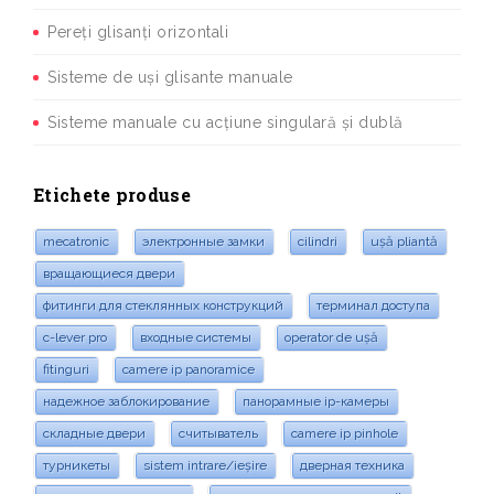
Pereți glisanți orizontali
Sisteme de uși glisante manuale
Sisteme manuale cu acțiune singulară și dublă
Etichete produse
mecatronic
электронные замки
cilindri
ușă pliantă
вращающиеся двери
фитинги для стеклянных конструкций
терминал доступа
c-lever pro
входные системы
operator de ușă
fitinguri
camere ip panoramice
надежное заблокирование
панорамные ip-камеры
складные двери
считыватель
camere ip pinhole
турникеты
sistem intrare/ieșire
дверная техника