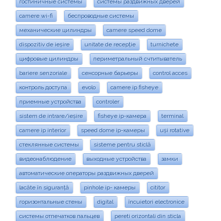
гостиничные системы
системы раздвижных дверей
camere wi-fi
беспроводные системы
механические цилиндры
camere speed dome
dispozitiv de ieșire
unitate de recepție
turnichete
цифровые цилиндры
периметральный счтитыватель
bariere senzoriale
сенсорные барьеры
control acces
контроль доступа
evolo
camere ip fisheye
приемные устройства
controler
sistem de intrare/ieșire
fisheye ip-камера
terminal
camere ip interior
speed dome ip-камеры
uși rotative
стеклянные системы
sisteme pentru sticlă
видеонаблюдение
выходные устройства
замки
автоматические операторы раздвижных дверей
lacăte în siguranță
pinhole ip- камеры
cititor
горизонтальные стены
digital
încuietori electronice
системы отпечатков пальцев
pereti orizontali din sticla