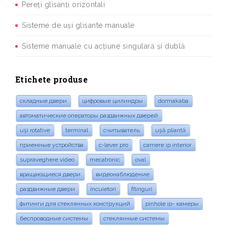
Pereți glisanți orizontali
Sisteme de uși glisante manuale
Sisteme manuale cu acțiune singulară și dublă
Etichete produse
складные двери
цифровые цилиндры
dormakaba
автоматические операторы раздвижных дверей
uși rotative
terminal
считыватель
ușă pliantă
приемные устройства
c-lever pro
camere ip interior
supraveghere video
mecatronic
oval
вращающиеся двери
видеонаблюдение
раздвижные двери
încuietori
fitinguri
фитинги для стеклянных конструкций
pinhole ip- камеры
беспроводные системы
стеклянные системы