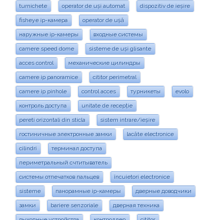
turnichete
operator de uși automat
dispozitiv de ieșire
fisheye ip-камера
operator de ușă
наружные ip-камеры
входные системы
camere speed dome
sisteme de uși glisante
acces control
механические цилиндры
camere ip panoramice
cititor perimetral
camere ip pinhole
control acces
турникеты
evolo
контроль доступа
unitate de recepție
pereti orizontali din sticla
sistem intrare/ieșire
гостиничные электронные замки
lacăte electronice
cilindri
терминал доступа
периметральный счтитыватель
системы отпечатков пальцев
încuietori electronice
sisteme
панорамные ip-камеры
дверные доводчики
замки
bariere senzoriale
дверная техника
выходные устройства
контроллер
cititor