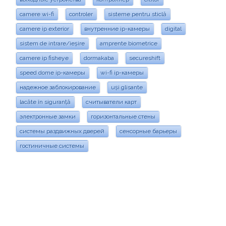
camere wi-fi
controler
sisteme pentru sticlă
camere ip exterior
внутренние ip-камеры
digital
sistem de intrare/ieșire
amprente biometrice
camere ip fisheye
dormakaba
secureshift
speed dome ip-камеры
wi-fi ip-камеры
надежное заблокирование
uși glisante
lacăte în siguranță
считыватели карт
электронные замки
горизонтальные стены
системы раздвижных дверей
сенсорные барьеры
гостиничные системы