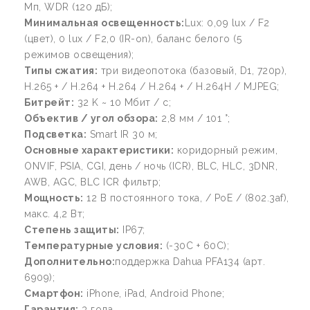
Мп, WDR (120 дБ);
Минимальная освещенность:
Lux: 0,09 lux / F2
(цвет), 0 lux / F2,0 (IR-on), баланс белого (5
режимов освещения);
Типы сжатия:
три видеопотока (базовый, D1, 720p),
H.265 + / H.264 + H.264 / H.264 + / H.264H / MJPEG;
Битрейт:
32 K ~ 10 Мбит / с;
Объектив / угол обзора:
2,8 мм / 101 °;
Подсветка:
Smart IR 30 м;
Основные характеристики:
коридорный режим,
ONVIF, PSIA, CGI, день / ночь (ICR), BLC, HLC, 3DNR,
AWB, AGC, BLC ICR фильтр;
Мощность:
12 В постоянного тока, / PoE / (802.3af),
макс. 4,2 Вт;
Степень защиты:
IP67;
Температурные условия:
(-30С + 60С);
Дополнительно:
поддержка Dahua PFA134 (арт.
6909);
Смартфон
:
iPhone, iPad, Android Phone;
Гарантия:
3 года.