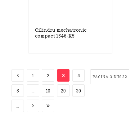
Cilindru mechatronic
compact 1546-K5
1
2
3
4
PAGINA 3 DIN 32
5
...
10
20
30
...