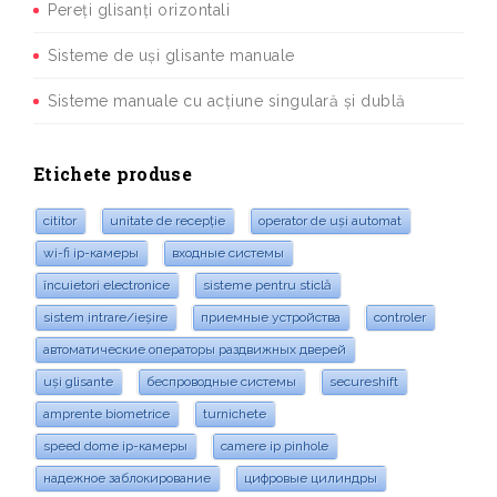
Pereți glisanți orizontali
Sisteme de uși glisante manuale
Sisteme manuale cu acțiune singulară și dublă
Etichete produse
cititor
unitate de recepție
operator de uși automat
wi-fi ip-камеры
входные системы
încuietori electronice
sisteme pentru sticlă
sistem intrare/ieșire
приемные устройства
controler
автоматические операторы раздвижных дверей
uși glisante
беспроводные системы
secureshift
amprente biometrice
turnichete
speed dome ip-камеры
camere ip pinhole
надежное заблокирование
цифровые цилиндры