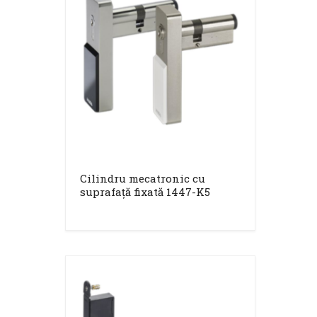
Cilindru mecatronic cu
suprafață fixată 1447-K5