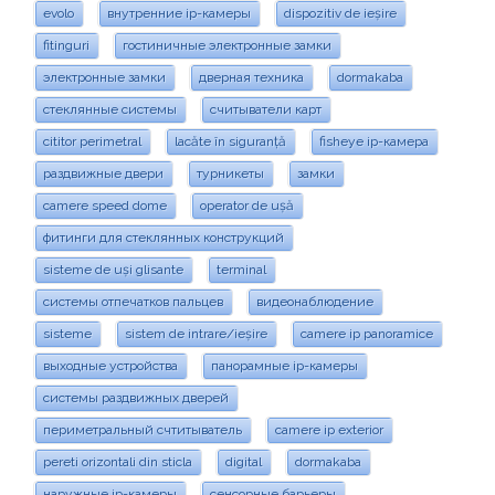
evolo
внутренние ip-камеры
dispozitiv de ieșire
fitinguri
гостиничные электронные замки
электронные замки
дверная техника
dormakaba
стеклянные системы
считыватели карт
cititor perimetral
lacăte în siguranță
fisheye ip-камера
раздвижные двери
турникеты
замки
camere speed dome
operator de ușă
фитинги для стеклянных конструкций
sisteme de uși glisante
terminal
системы отпечатков пальцев
видеонаблюдение
sisteme
sistem de intrare/ieșire
camere ip panoramice
выходные устройства
панорамные ip-камеры
системы раздвижных дверей
периметральный счтитыватель
camere ip exterior
pereti orizontali din sticla
digital
dormakaba
наружные ip-камеры
сенсорные барьеры