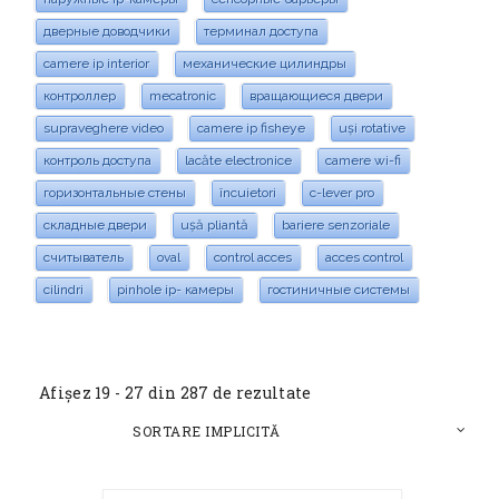
дверные доводчики
терминал доступа
camere ip interior
механические цилиндры
контроллер
mecatronic
вращающиеся двери
supraveghere video
camere ip fisheye
uși rotative
контроль доступа
lacăte electronice
camere wi-fi
горизонтальные стены
încuietori
c-lever pro
складные двери
ușă pliantă
bariere senzoriale
считыватель
oval
control acces
acces control
cilindri
pinhole ip- камеры
гостиничные системы
Afișez 19 - 27 din 287 de rezultate