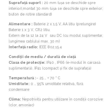
Suprafață suport :
20 mm (ușa se deschide spre
interior),montat 30 mm (ușa se deschide spre exterior;
buton de rotire standard)
Alimentare :
Baterie 2 x 1,5 V, AA litiu (prelungire)
Baterie 1 x 3 V, CR2 litiu,
Extern de la 12 la 24 V sau DC (cu modul suplimentar,
lungimea cablului max. 30 m)
Interfață radio:
IEEE 802.15.4
Condiții de mediu / durată de viață
Clasa de protecție:
IP40 , IP66 (e-modul în carcasă
suplimentară), IP41 (compact și fix de suprafață)
Temperatură :
– 25 … + 70 ° C
Umiditate:
0 … 95% umiditate relativă, fără
condensare
Clima:
Nepotrivită pentru utilizare în condiții corozive
(clor, amoniac)