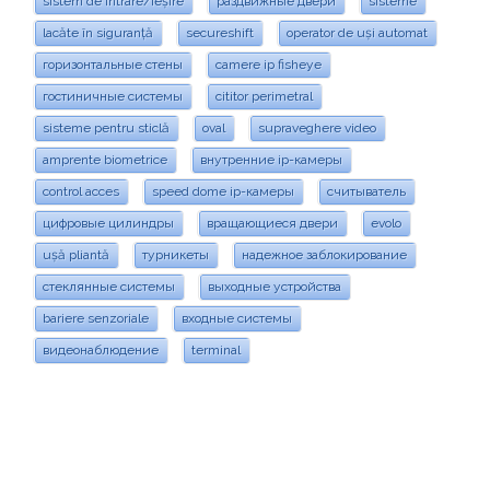
sistem de intrare/ieșire
раздвижные двери
sisteme
lacăte în siguranță
secureshift
operator de uși automat
горизонтальные стены
camere ip fisheye
гостиничные системы
cititor perimetral
sisteme pentru sticlă
oval
supraveghere video
amprente biometrice
внутренние ip-камеры
control acces
speed dome ip-камеры
считыватель
цифровые цилиндры
вращающиеся двери
evolo
ușă pliantă
турникеты
надежное заблокирование
стеклянные системы
выходные устройства
bariere senzoriale
входные системы
видеонаблюдение
terminal