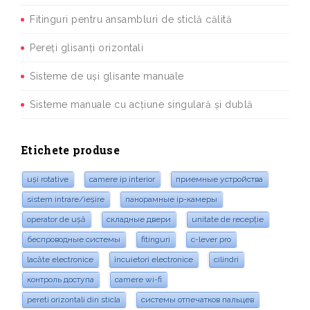
Fitinguri pentru ansambluri de sticlă călită
Pereți glisanți orizontali
Sisteme de uși glisante manuale
Sisteme manuale cu acțiune singulară și dublă
Etichete produse
uși rotative
camere ip interior
приемные устройства
sistem intrare/ieșire
панорамные ip-камеры
operator de ușă
складные двери
unitate de recepție
беспроводные системы
fitinguri
c-lever pro
lacăte electronice
încuietori electronice
cilindri
контроль доступа
camere wi-fi
pereti orizontali din sticla
системы отпечатков пальцев