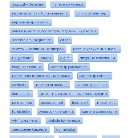
dispozitiv de ieșire
fisheye ip-камера
периметральный счтитыватель
считыватели карт
наружные ip-камеры
автоматические операторы раздвижных дверей
sisteme de uși glisante
cititor
системы раздвижных дверей
механические цилиндры
uși glisante
замки
digital
дверные доводчики
дверная техника
camere ip panoramice
гостиничные электронные замки
camere ip exterior
controler
терминал доступа
camere ip pinhole
dormakaba
фитинги для стеклянных конструкций
контроллер
acces control
încuietori
mecatronic
turnichete
электронные замки
camere speed dome
wi-fi ip-камеры
pinhole ip- камеры
сенсорные барьеры
dormakaba