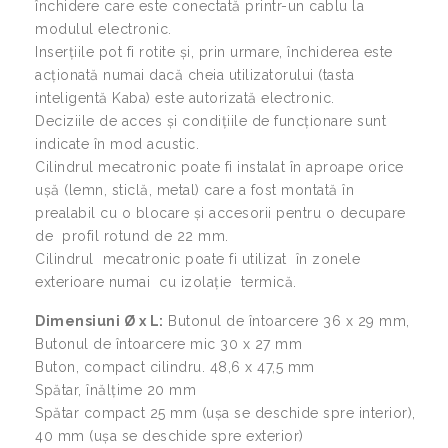
închidere care este conectată printr-un cablu la
modulul electronic.
Inserțiile pot fi rotite și, prin urmare, închiderea este
acționată numai dacă cheia utilizatorului (tasta
inteligentă Kaba) este autorizată electronic.
Deciziile de acces și condițiile de funcționare sunt
indicate în mod acustic.
Cilindrul mecatronic poate fi instalat în aproape orice
ușă (lemn, sticlă, metal) care a fost montată în
prealabil cu o blocare și accesorii pentru o decupare
de profil rotund de 22 mm.
Cilindrul mecatronic poate fi utilizat în zonele
exterioare numai cu izolație termică.
Dimensiuni Ø x L:
Butonul de întoarcere 36 x 29 mm,
Butonul de întoarcere mic 30 x 27 mm
Buton, compact cilindru. 48,6 x 47,5 mm
Spătar, înălțime 20 mm
Spătar compact 25 mm (ușa se deschide spre interior),
40 mm (ușa se deschide spre exterior)