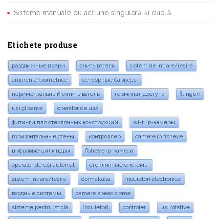
Sisteme manuale cu acțiune singulară și dublă
Etichete produse
раздвижные двери
считыватель
sistem de intrare/ieșire
amprente biometrice
сенсорные барьеры
периметральный счтитыватель
терминал доступа
fitinguri
uși glisante
operator de ușă
фитинги для стеклянных конструкций
wi-fi ip-камеры
горизонтальные стены
контроллер
camere ip fisheye
цифровые цилиндры
fisheye ip-камера
operator de uși automat
стеклянные системы
sistem intrare/ieșire
dormakaba
încuietori electronice
входные системы
camere speed dome
sisteme pentru sticlă
încuietori
controler
uși rotative