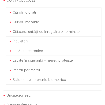
CONTROL ACCES
Cilindri digitali
Cilindri mecanici
Cititoare, unități de înregistrare, terminale
Încuietori
Lacăte electronice
Lacate în siguranță - mereu protejate
Pentru perimetru
Sisteme de amprente biometrice
Uncategorized
Видеонаблюдение