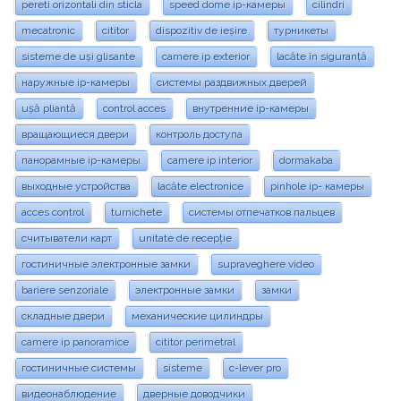
pereti orizontali din sticla
speed dome ip-камеры
cilindri
mecatronic
cititor
dispozitiv de ieșire
турникеты
sisteme de uși glisante
camere ip exterior
lacăte în siguranță
наружные ip-камеры
системы раздвижных дверей
ușă pliantă
control acces
внутренние ip-камеры
вращающиеся двери
контроль доступа
панорамные ip-камеры
camere ip interior
dormakaba
выходные устройства
lacăte electronice
pinhole ip- камеры
acces control
turnichete
системы отпечатков пальцев
считыватели карт
unitate de recepție
гостиничные электронные замки
supraveghere video
bariere senzoriale
электронные замки
замки
складные двери
механические цилиндры
camere ip panoramice
cititor perimetral
гостиничные системы
sisteme
c-lever pro
видеонаблюдение
дверные доводчики