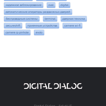
надежное заблокирование
oval
digital
автоматические операторы раздвижных дверей
беспроводные системы
terminal
дверная техника
secureshift
приемные устройства
camere wi-fi
camere ip pinhole
evolo
Digital Dialog – Soluții IT