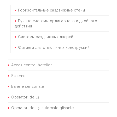
Горизонтальные раздвижные стены
Ручные системы ординарного и двойного
действия
Системы раздвижных дверей
Фитинги для стеклянных конструкций
Acces control hotelier
Sisteme
Bariere senzoriale
Operatori de uși
Operatori de uși automate glisante