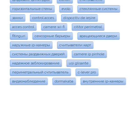
горизонтальные стены
evolo
стеклянные системы
замки
control acces
dispozitiv de ieșire
acces control
camere wi-fi
cititor perimetral
fitinguri
сенсорные барьеры
вращающиеся двери
наружные ip-камеры
считыватели карт
системы раздвижных дверей
camere ip pinhole
надежное заблокирование
uși glisante
периметральный счтитыватель
c-lever pro
видеонаблюдение
dormakaba
внутренние ip-камеры