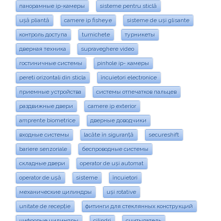
панорамные ip-камеры
sisteme pentru sticlă
ușă pliantă
camere ip fisheye
sisteme de uși glisante
контроль доступа
turnichete
турникеты
дверная техника
supraveghere video
гостиничные системы
pinhole ip- камеры
pereti orizontali din sticla
încuietori electronice
приемные устройства
системы отпечатков пальцев
раздвижные двери
camere ip exterior
amprente biometrice
дверные доводчики
входные системы
lacăte în siguranță
secureshift
bariere senzoriale
беспроводные системы
складные двери
operator de uși automat
operator de ușă
sisteme
încuietori
механические цилиндры
uși rotative
unitate de recepție
фитинги для стеклянных конструкций
цифровые цилиндры
cilindri
считыватель