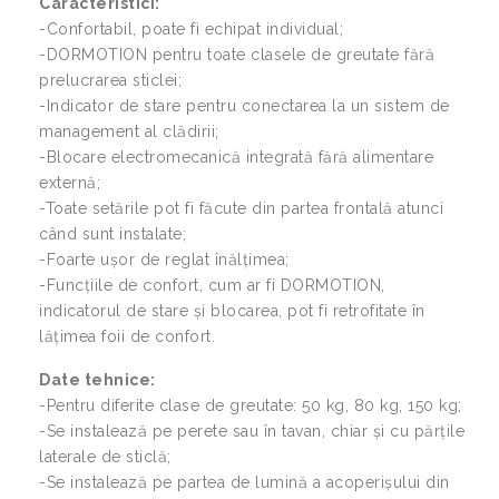
Caracteristici:
-Confortabil, poate fi echipat individual;
-DORMOTION pentru toate clasele de greutate fără
prelucrarea sticlei;
-Indicator de stare pentru conectarea la un sistem de
management al clădirii;
-Blocare electromecanică integrată fără alimentare
externă;
-Toate setările pot fi făcute din partea frontală atunci
când sunt instalate;
-Foarte ușor de reglat înălțimea;
-Funcțiile de confort, cum ar fi DORMOTION,
indicatorul de stare și blocarea, pot fi retrofitate în
lățimea foii de confort.
Date tehnice:
-Pentru diferite clase de greutate: 50 kg, 80 kg, 150 kg;
-Se instalează pe perete sau în tavan, chiar și cu părțile
laterale de sticlă;
-Se instalează pe partea de lumină a acoperișului din