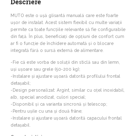
Descriere
MUTO este o ușă glisantă manuală care este foarte
ușor de instalat. Acest sistem flexibil cu multe variații
permite ca toate funcțiile relevante să fie configurabile
din față. În plus, beneficiați de opțiuni de confort cum
ar fi o funcție de închidere automată și o blocare
integrată fără o sursă externă de alimentare.
-Fie că este vorba de soluții din sticlă sau din lemn,
uși ușoare sau grele (50-200 kg);
-Instalare și ajustare ușoară datorită profilului frontal
detașabil;
-Design personalizat: Argint, similar cu oțel inoxidabil,
alb, special anodizat, culori special;
-Disponibil și ca varianta sincronă și telescop;
-Pentru ușile cu una și două frâne;
-Instalare și ajustare ușoară datorită capacului frontal
detașabil.