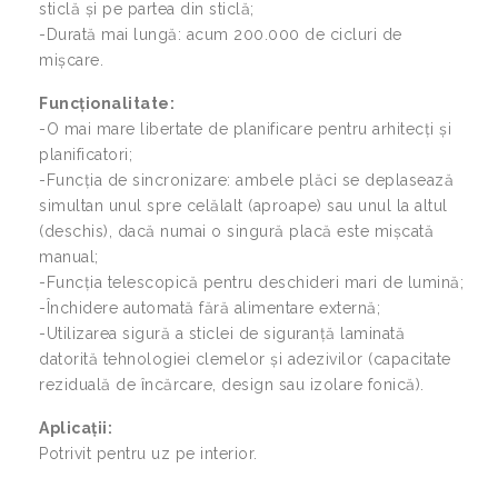
sticlă și pe partea din sticlă;
-Durată mai lungă: acum 200.000 de cicluri de
mișcare.
Funcționalitate:
-O mai mare libertate de planificare pentru arhitecți și
planificatori;
-Funcția de sincronizare: ambele plăci se deplasează
simultan unul spre celălalt (aproape) sau unul la altul
(deschis), dacă numai o singură placă este mișcată
manual;
-Funcția telescopică pentru deschideri mari de lumină;
-Închidere automată fără alimentare externă;
-Utilizarea sigură a sticlei de siguranță laminată
datorită tehnologiei clemelor și adezivilor (capacitate
reziduală de încărcare, design sau izolare fonică).
Aplicații:
Potrivit pentru uz pe interior.