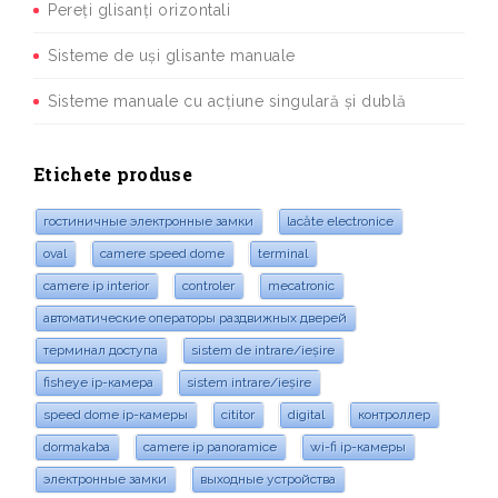
Pereți glisanți orizontali
Sisteme de uși glisante manuale
Sisteme manuale cu acțiune singulară și dublă
Etichete produse
гостиничные электронные замки
lacăte electronice
oval
camere speed dome
terminal
camere ip interior
controler
mecatronic
автоматические операторы раздвижных дверей
терминал доступа
sistem de intrare/ieșire
fisheye ip-камера
sistem intrare/ieșire
speed dome ip-камеры
cititor
digital
контроллер
dormakaba
camere ip panoramice
wi-fi ip-камеры
электронные замки
выходные устройства