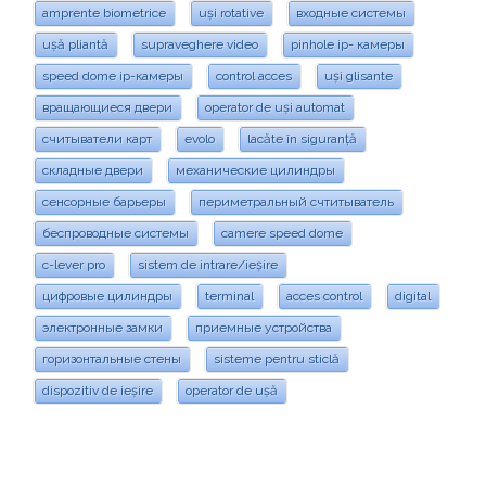
amprente biometrice
uși rotative
входные системы
ușă pliantă
supraveghere video
pinhole ip- камеры
speed dome ip-камеры
control acces
uși glisante
вращающиеся двери
operator de uși automat
считыватели карт
evolo
lacăte în siguranță
складные двери
механические цилиндры
сенсорные барьеры
периметральный счтитыватель
беспроводные системы
camere speed dome
c-lever pro
sistem de intrare/ieșire
цифровые цилиндры
terminal
acces control
digital
электронные замки
приемные устройства
горизонтальные стены
sisteme pentru sticlă
dispozitiv de ieșire
operator de ușă