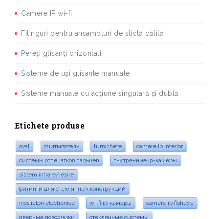
Camere IP wi-fi
Fitinguri pentru ansambluri de sticlă călită
Pereți glisanți orizontali
Sisteme de uși glisante manuale
Sisteme manuale cu acțiune singulară și dublă
Etichete produse
oval
считыватель
turnichete
camere ip interior
системы отпечатков пальцев
внутренние ip-камеры
sistem intrare/ieșire
фитинги для стеклянных конструкций
încuietori electronice
wi-fi ip-камеры
camere ip fisheye
дверные доводчики
стеклянные системы