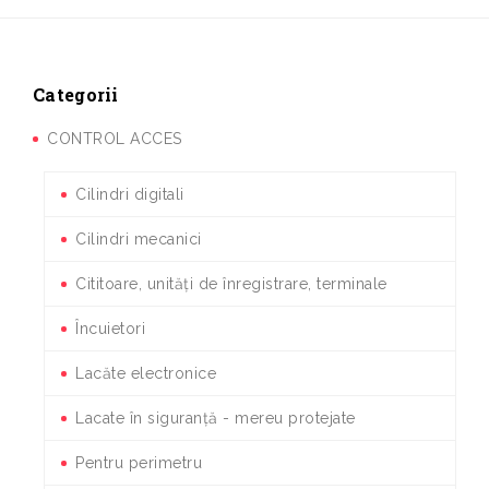
Categorii
CONTROL ACCES
Cilindri digitali
Cilindri mecanici
Cititoare, unități de înregistrare, terminale
Încuietori
Lacăte electronice
Lacate în siguranță - mereu protejate
Pentru perimetru