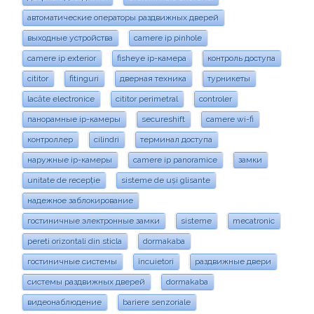
автоматические операторы раздвижных дверей
выходные устройства
camere ip pinhole
camere ip exterior
fisheye ip-камера
контроль доступа
cititor
fitinguri
дверная техника
турникеты
lacăte electronice
cititor perimetral
controler
панорамные ip-камеры
secureshift
camere wi-fi
контроллер
cilindri
терминал доступа
наружные ip-камеры
camere ip panoramice
замки
unitate de recepție
sisteme de uși glisante
надежное заблокирование
гостиничные электронные замки
sisteme
mecatronic
pereti orizontali din sticla
dormakaba
гостиничные системы
încuietori
раздвижные двери
системы раздвижных дверей
dormakaba
видеонаблюдение
bariere senzoriale