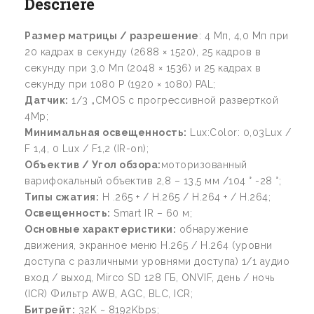
Descriere
Размер матрицы / разрешение
: 4 Мп, 4,0 Мп при
20 кадрах в секунду (2688 × 1520), 25 кадров в
секунду при 3,0 Мп (2048 × 1536) и 25 кадрах в
секунду при 1080 P (1920 × 1080) PAL;
Датчик:
1/3 „CMOS с прогрессивной разверткой
4Mp;
Минимальная освещенность:
Lux:Color: 0,03Lux /
F 1,4, 0 Lux / F1,2 (IR-on);
Объектив / Угол обзора:
моторизованный
варифокальный объектив 2,8 – 13,5 мм /104 ° -28 °;
Типы сжатия:
H .265 + / H.265 / H.264 + / H.264;
Освещенность:
Smart IR – 60 м;
Основные характеристики:
обнаружение
движения, экранное меню H.265 / H.264 (уровни
доступа с различными уровнями доступа) 1/1 аудио
вход / выход, Mirco SD 128 ГБ, ONVIF, день / ночь
(ICR) Фильтр AWB, AGC, BLC, ICR;
Битрейт:
32K ~ 8192Kbps;