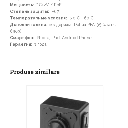
Мощность:
DC12V / PoE;
Степень защиты:
IP67;
Температурные условия:
-30 С + 60 С;
Дополнительно:
поддержка Dahua PFA135 (статья
6903);
Смартфон
:
iPhone, iPad, Android Phone;
Гарантия:
3 года.
Produse similare