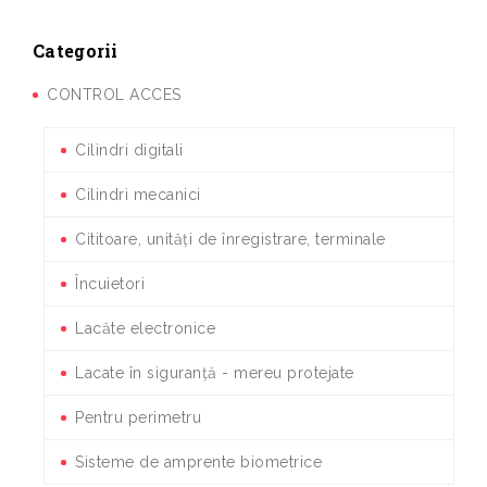
Categorii
CONTROL ACCES
Cilindri digitali
Cilindri mecanici
Cititoare, unități de înregistrare, terminale
Încuietori
Lacăte electronice
Lacate în siguranță - mereu protejate
Pentru perimetru
Sisteme de amprente biometrice