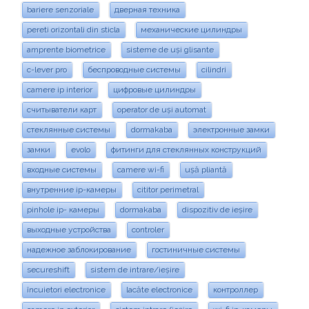
bariere senzoriale
дверная техника
pereti orizontali din sticla
механические цилиндры
amprente biometrice
sisteme de uși glisante
c-lever pro
беспроводные системы
cilindri
camere ip interior
цифровые цилиндры
считыватели карт
operator de uși automat
стеклянные системы
dormakaba
электронные замки
замки
evolo
фитинги для стеклянных конструкций
входные системы
camere wi-fi
ușă pliantă
внутренние ip-камеры
cititor perimetral
pinhole ip- камеры
dormakaba
dispozitiv de ieșire
выходные устройства
controler
надежное заблокирование
гостиничные системы
secureshift
sistem de intrare/ieșire
încuietori electronice
lacăte electronice
контроллер