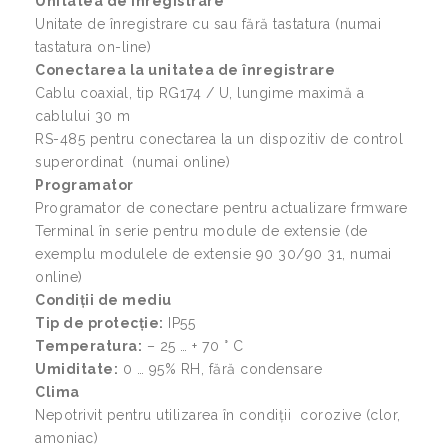
Unitatea de înregistrare
Unitate de înregistrare cu sau fără tastatura (numai
tastatura on-line)
Conectarea la unitatea de înregistrare
Cablu coaxial, tip RG174 / U, lungime maximă a
cablului 30 m
RS-485 pentru conectarea la un dispozitiv de control
superordinat (numai online)
Programator
Programator de conectare pentru actualizare frmware
Terminal în serie pentru module de extensie (de
exemplu modulele de extensie 90 30/90 31, numai
online)
Condiții de mediu
Tip de protecție:
IP55
Temperatura:
– 25 … + 70 ° C
Umiditate:
0 … 95% RH, fără condensare
Clima
Nepotrivit pentru utilizarea în condiții corozive (clor,
amoniac)