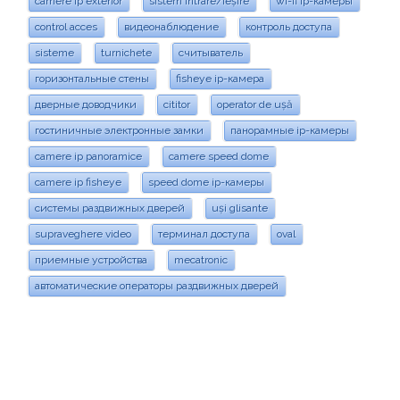
camere ip exterior
sistem intrare/ieșire
wi-fi ip-камеры
control acces
видеонаблюдение
контроль доступа
sisteme
turnichete
считыватель
горизонтальные стены
fisheye ip-камера
дверные доводчики
cititor
operator de ușă
гостиничные электронные замки
панорамные ip-камеры
camere ip panoramice
camere speed dome
camere ip fisheye
speed dome ip-камеры
системы раздвижных дверей
uși glisante
supraveghere video
терминал доступа
oval
приемные устройства
mecatronic
автоматические операторы раздвижных дверей