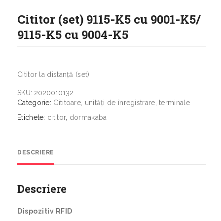
Cititor (set) 9115-K5 cu 9001-K5/
9115-K5 cu 9004-K5
Cititor la distanță (set)
SKU:
2020010132
Categorie:
Cititoare, unități de înregistrare, terminale
Etichete:
cititor
,
dormakaba
DESCRIERE
Descriere
Dispozitiv RFID