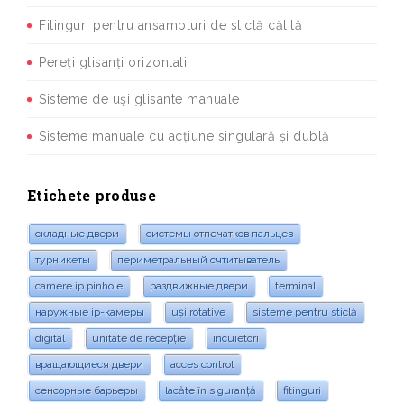
Fitinguri pentru ansambluri de sticlă călită
Pereți glisanți orizontali
Sisteme de uși glisante manuale
Sisteme manuale cu acțiune singulară și dublă
Etichete produse
складные двери
системы отпечатков пальцев
турникеты
периметральный счтитыватель
camere ip pinhole
раздвижные двери
terminal
наружные ip-камеры
uși rotative
sisteme pentru sticlă
digital
unitate de recepție
încuietori
вращающиеся двери
acces control
сенсорные барьеры
lacăte în siguranță
fitinguri