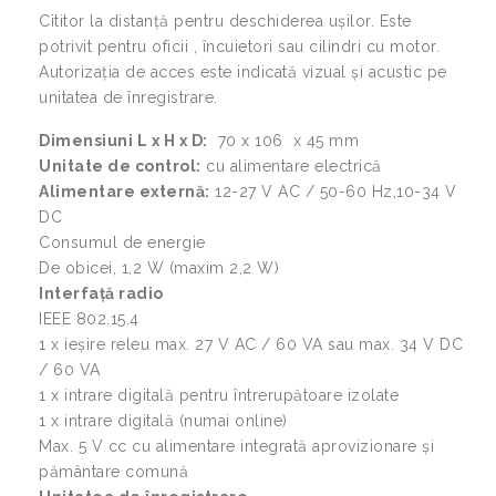
Cititor la distanță pentru deschiderea ușilor. Este
potrivit pentru oficii , încuietori sau cilindri cu motor.
Autorizația de acces este indicată vizual și acustic pe
unitatea de înregistrare.
Dimensiuni L x H x D:
70 x 106 x 45 mm
Unitate de control:
cu alimentare electrică
Alimentare externă:
12-27 V AC / 50-60 Hz,10-34 V
DC
Consumul de energie
De obicei, 1,2 W (maxim 2,2 W)
Interfață radio
IEEE 802.15.4
1 x ieșire releu max. 27 V AC / 60 VA sau max. 34 V DC
/ 60 VA
1 x intrare digitală pentru întrerupătoare izolate
1 x intrare digitală (numai online)
Max. 5 V cc cu alimentare integrată aprovizionare și
pământare comună