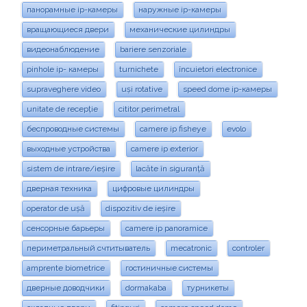
панорамные ip-камеры
наружные ip-камеры
вращающиеся двери
механические цилиндры
видеонаблюдение
bariere senzoriale
pinhole ip- камеры
turnichete
încuietori electronice
supraveghere video
uși rotative
speed dome ip-камеры
unitate de recepție
cititor perimetral
беспроводные системы
camere ip fisheye
evolo
выходные устройства
camere ip exterior
sistem de intrare/ieșire
lacăte în siguranță
дверная техника
цифровые цилиндры
operator de ușă
dispozitiv de ieșire
сенсорные барьеры
camere ip panoramice
периметральный счтитыватель
mecatronic
controler
amprente biometrice
гостиничные системы
дверные доводчики
dormakaba
турникеты