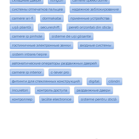
складные двери
fitinguri
camere speed dome
системы отпечатков пальцев
надежное заблокирование
camere wi-fi
dormakaba
приемные устройства
ușă pliantă
secureshift
pereti orizontali din sticla
camere ip pinhole
sisteme de uși glisante
гостиничные электронные замки
входные системы
sistem intrare/ieșire
автоматические операторы раздвижных дверей
camere ip interior
c-lever pro
фитинги для стеклянных конструкций
digital
cilindri
încuietori
контроль доступа
раздвижные двери
контроллер
lacăte electronice
sisteme pentru sticlă