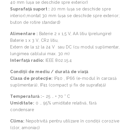
40 mm (ușa se deschide spre exterior)
Suprafață suport :
20 mm (ușa se deschide spre
interior),montat 30 mm (ușa se deschide spre exterior;
buton de rotire standard)
Alimentare :
Baterie 2 x 1,5 V, AA litiu (prelungire)
Baterie 1 x 3 V, CR2 litiu,
Extern de la 12 la 24 V sau DC (cu modul suplimentar,
lungimea cablului max. 30 m)
Interfață radio:
IEEE 802.15.4
Condiții de mediu / durată de viață
Clasa de protecție:
IP40 , IP66 (e-modul în carcasă
suplimentară), IP41 (compact și fix de suprafață)
Temperatură :
– 25 … + 70 ° C
Umiditate:
0 … 95% umiditate relativă, fără
condensare
Clima:
Nepotrivită pentru utilizare în condiții corozive
(clor, amoniac)