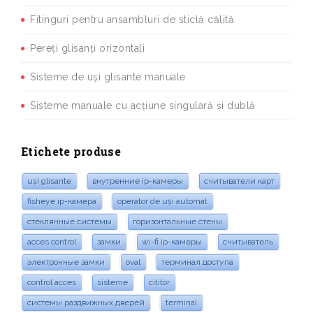
Fitinguri pentru ansambluri de sticlă călită
Pereți glisanți orizontali
Sisteme de uși glisante manuale
Sisteme manuale cu acțiune singulară și dublă
Etichete produse
uși glisante
внутренние ip-камеры
считыватели карт
fisheye ip-камера
operator de uși automat
стеклянные системы
горизонтальные стены
acces control
замки
wi-fi ip-камеры
считыватель
электронные замки
oval
терминал доступа
control acces
sisteme
cititor
системы раздвижных дверей
terminal