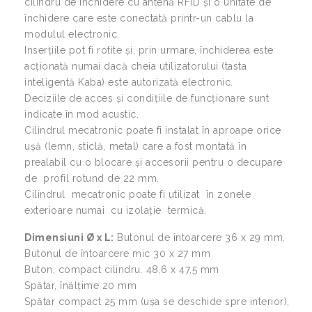
cilindru de închidere cu antenă RFID și o unitate de
închidere care este conectată printr-un cablu la
modulul electronic.
Inserțiile pot fi rotite și, prin urmare, închiderea este
acționată numai dacă cheia utilizatorului (tasta
inteligentă Kaba) este autorizată electronic.
Deciziile de acces și condițiile de funcționare sunt
indicate în mod acustic.
Cilindrul mecatronic poate fi instalat în aproape orice
ușă (lemn, sticlă, metal) care a fost montată în
prealabil cu o blocare și accesorii pentru o decupare
de profil rotund de 22 mm.
Cilindrul mecatronic poate fi utilizat în zonele
exterioare numai cu izolație termică.
Dimensiuni Ø x L:
Butonul de întoarcere 36 x 29 mm,
Butonul de întoarcere mic 30 x 27 mm
Buton, compact cilindru. 48,6 x 47,5 mm
Spătar, înălțime 20 mm
Spătar compact 25 mm (ușa se deschide spre interior),