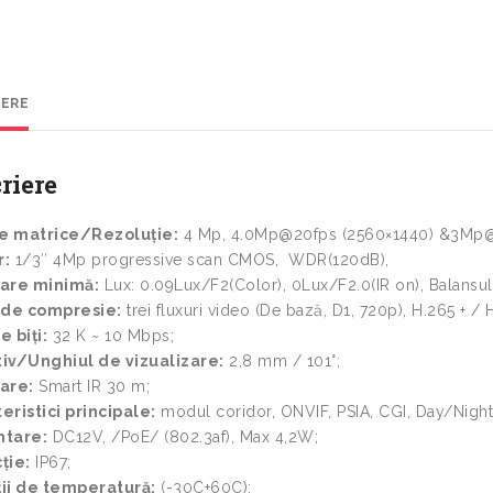
IERE
riere
e matrice/Rezoluție:
4 Mp, 4.0Mp@20fps (2560×1440) &3Mp@ 
r:
1/3″ 4Mp progressive scan CMOS, WDR(120dB),
nare minimă:
Lux: 0.09Lux/F2(Color), 0Lux/F2.0(IR on), Balansul 
 de compresie:
trei fluxuri video (De bază, D1, 720p), H.265 + 
e biți:
32 K ~ 10 Mbps;
iv/Unghiul de vizualizare:
2,8 mm / 101°;
are:
Smart IR 30 m;
eristici principale:
modul coridor, ONVIF, PSIA, CGI, Day/Night
ntare:
DC12V, /PoE/ (802.3af), Max 4,2W;
ție:
IP67;
ii de temperatură:
(-30C+60C);