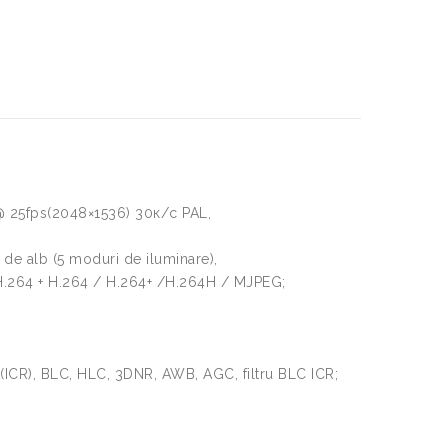
25fps(2048×1536) 30к/с PAL,
de alb (5 moduri de iluminare),
/ H.264 + H.264 / H.264+ /H.264H / MJPEG;
(ICR), BLC, HLC, 3DNR, AWB, AGC, filtru BLC ICR;