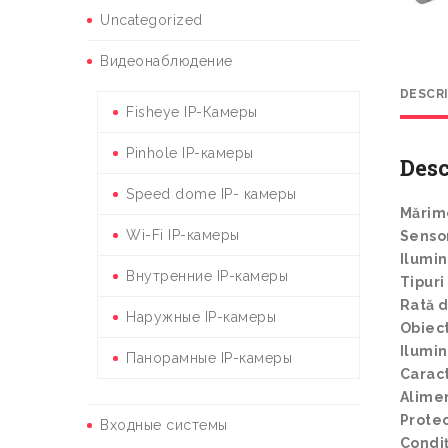
Uncategorized
Видеонаблюдение
DESCR
Fisheye IP-Камеры
Pinhole IP-камеры
Desc
Speed dome IP- камеры
Mărim
Wi-Fi IP-камеры
Senso
Ilumi
Внутренние IP-камеры
Tipuri
Rată d
Наружные IP-камеры
Obiect
Ilumin
Панорамные IP-камеры
Caract
Alime
Protec
Входные системы
Condiț