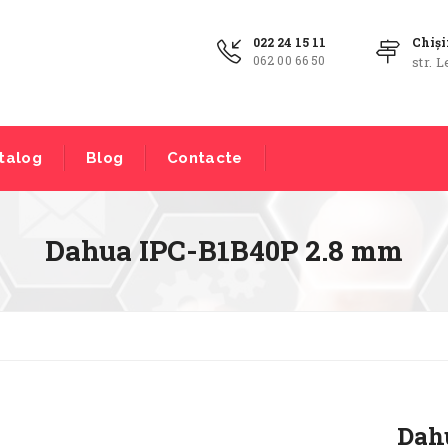
022 24 15 11
Chiș
062 00 66 50
str. L
talog
Blog
Contacte
Dahua IPC-B1B40P 2.8 mm
Dah