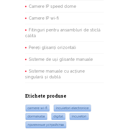
Camere IP speed dome
Camere IP wi-fi
Fitinguri pentru ansambluri de sticlă
călită
Pereți glisanți orizontali
Sisteme de uși glisante manuale
Sisteme manuale cu acțiune
singulară și dublă
Etichete produse
camere wi-fi
încuietori electronice
dormakaba
digital
încuietori
приемные устройства