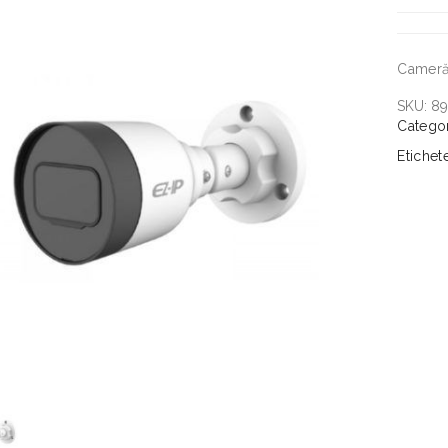
Cameră 
SKU:
89
Catego
Etichet