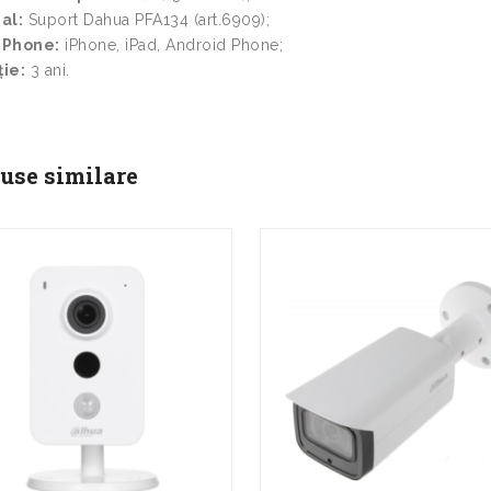
al:
Suport Dahua PFA134 (art.6909);
 Phone:
iPhone, iPad, Android Phone;
ie:
3 ani.
use similare