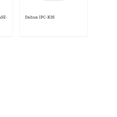
ASE-
Dahua IPC-K35