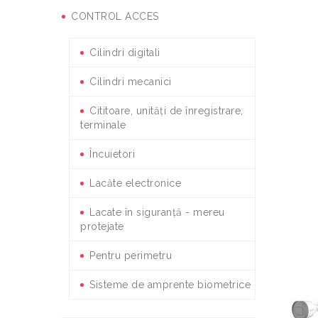
CONTROL ACCES
Cilindri digitali
Cilindri mecanici
Cititoare, unități de înregistrare,
terminale
Încuietori
Lacăte electronice
Lacate în siguranță - mereu
protejate
Pentru perimetru
Sisteme de amprente biometrice