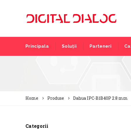
Principala
Soluții
Parteneri
Ca
Home
Produse
Dahua IPC-B1B40P 2.8 mm
Categorii