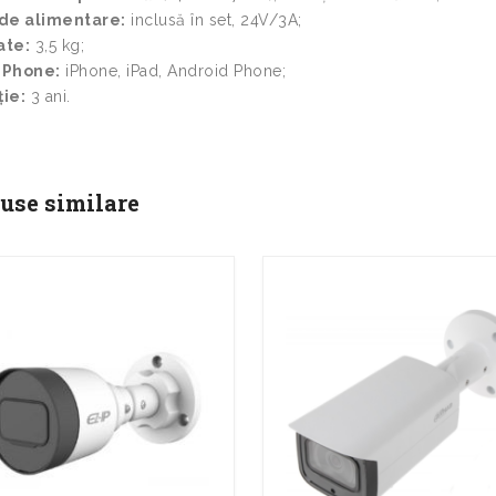
 de alimentare:
inclusă în set, 24V/3A;
ate:
3,5 kg;
 Phone:
iPhone, iPad, Android Phone;
ie:
3 ani.
use similare