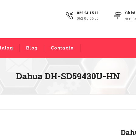
022 24 15 11
Chiș
062 00 66 50
str. L
talog
Blog
Contacte
Dahua DH-SD59430U-HN
Dah