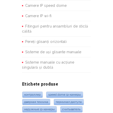
Camere IP speed dome
Camere IP wi-fi
Fitinguri pentru ansambluri de sticlă
călită
Pereți glisanți orizontali
Sisteme de uși glisante manuale
Sisteme manuale cu acțiune
singulară și dublă
Etichete produse
контроллер
speed dome ip-камеры
дверная техника
терминал доступа
наружные ip-камеры
считыватель