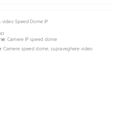
 video Speed Dome IP
41
rie:
Camere IP speed dome
e:
Camere speed dome
,
supraveghere video