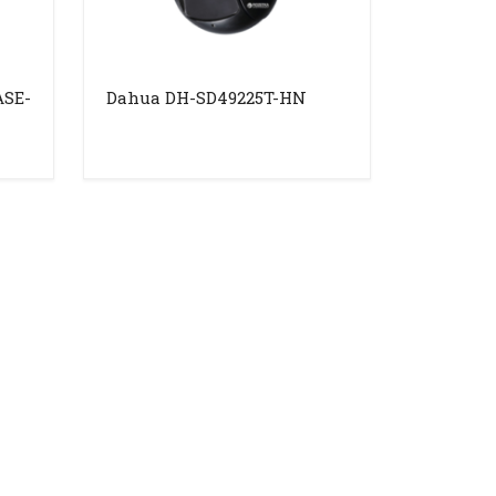
ASE-
Dahua DH-SD49225T-HN