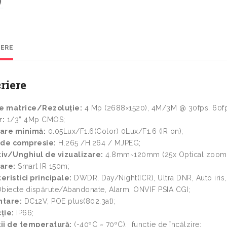
IERE
riere
e matrice/Rezoluție:
4 Mp (2688×1520), 4M/3M @ 30fps, 60
r:
1/3” 4Mp CMOS;
nare minimă:
0.05Lux/F1.6(Color) 0Lux/F1.6 (IR on);
 de compresie:
H.265 /H.264 / MJPEG;
iv/Unghiul de vizualizare:
4.8mm~120mm (25x Optical zoom- 59.
are:
Smart IR 150m;
eristici principale:
DWDR, Day/Night(ICR), Ultra DNR, Auto iris
Obiecte dispărute/Abandonate, Alarm, ONVIF PSIA CGI;
ntare:
DC12V, POE plus(802.3at);
ție:
IP66;
ii de temperatură:
(-40ºC ~ 70ºC), funcție de încălzire;