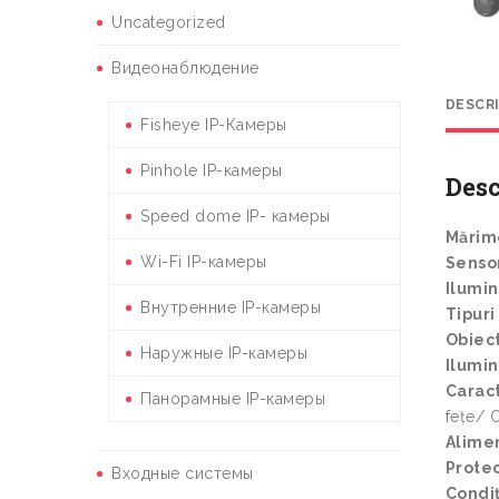
Uncategorized
Видеонаблюдение
DESCR
Fisheye IP-Камеры
Pinhole IP-камеры
Desc
Speed dome IP- камеры
Mărim
Wi-Fi IP-камеры
Senso
Ilumi
Внутренние IP-камеры
Tipuri
Obiect
Наружные IP-камеры
Ilumin
Caract
Панорамные IP-камеры
fețe/ 
Alime
Protec
Входные системы
Condiț