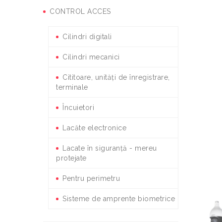
CONTROL ACCES
Cilindri digitali
Cilindri mecanici
Cititoare, unități de înregistrare,
terminale
Încuietori
Lacăte electronice
Lacate în siguranță - mereu
protejate
Pentru perimetru
Sisteme de amprente biometrice