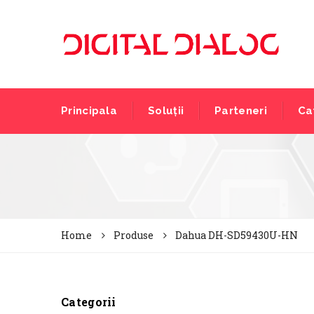
Principala
Soluții
Parteneri
Ca
Home
Produse
Dahua DH-SD59430U-HN
Categorii