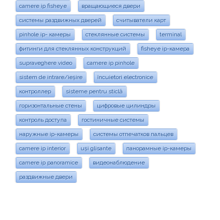
camere ip fisheye
вращающиеся двери
системы раздвижных дверей
считыватели карт
pinhole ip- камеры
стеклянные системы
terminal
фитинги для стеклянных конструкций
fisheye ip-камера
supraveghere video
camere ip pinhole
sistem de intrare/ieșire
încuietori electronice
контроллер
sisteme pentru sticlă
горизонтальные стены
цифровые цилиндры
контроль доступа
гостиничные системы
наружные ip-камеры
системы отпечатков пальцев
camere ip interior
uși glisante
панорамные ip-камеры
camere ip panoramice
видеонаблюдение
раздвижные двери