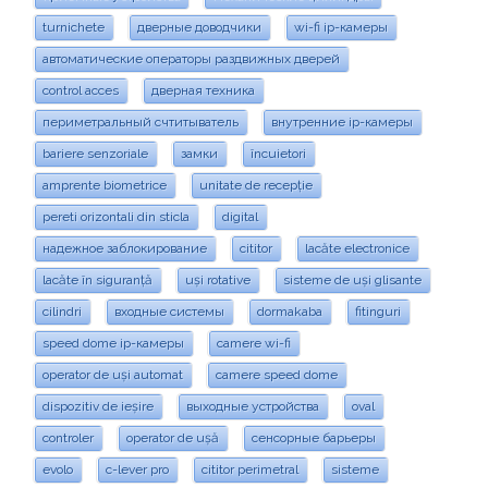
turnichete
дверные доводчики
wi-fi ip-камеры
автоматические операторы раздвижных дверей
control acces
дверная техника
периметральный счтитыватель
внутренние ip-камеры
bariere senzoriale
замки
încuietori
amprente biometrice
unitate de recepție
pereti orizontali din sticla
digital
надежное заблокирование
cititor
lacăte electronice
lacăte în siguranță
uși rotative
sisteme de uși glisante
cilindri
входные системы
dormakaba
fitinguri
speed dome ip-камеры
camere wi-fi
operator de uși automat
camere speed dome
dispozitiv de ieșire
выходные устройства
oval
controler
operator de ușă
сенсорные барьеры
evolo
c-lever pro
cititor perimetral
sisteme