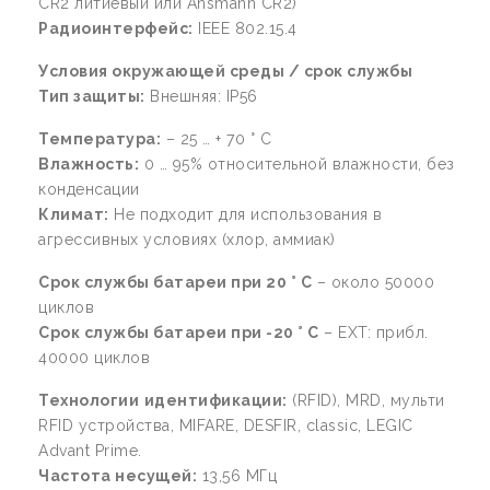
CR2 литиевый или Ansmann CR2)
Радиоинтерфейс:
IEEE 802.15.4
Условия окружающей среды / срок службы
Тип защиты:
Внешняя: IP56
Температура:
– 25 … + 70 ° С
Влажность:
0 … 95% относительной влажности, без
конденсации
Климат:
Не подходит для использования в
агрессивных условиях (хлор, аммиак)
Срок службы батареи при 20 °
C
– около 50000
циклов
Срок службы батареи при -20 °
C
– EXT: прибл.
40000 циклов
Технологии
идентификации
:
(RFID), MRD, мульти
RFID устройства, MIFARE, DESFIR, classic, LEGIC
Advant Prime.
Частота несущей:
13,56 МГц