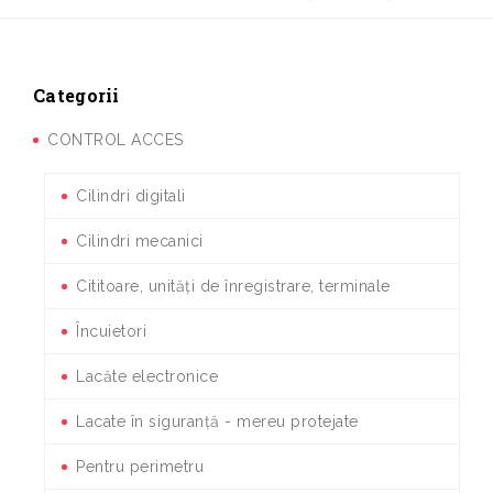
Categorii
CONTROL ACCES
Cilindri digitali
Cilindri mecanici
Cititoare, unități de înregistrare, terminale
Încuietori
Lacăte electronice
Lacate în siguranță - mereu protejate
Pentru perimetru