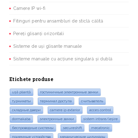
Camere IP wi-fi
Fitinguri pentru ansambluri de sticlă călită
Pereți glisanți orizontali
Sisteme de uși glisante manuale
Sisteme manuale cu acțiune singulară și dublă
Etichete produse
ușă pliantă
гостиничные электронные замки
турникеты
терминал доступа
считыватель
складные двери
camere ip exterior
acces control
dormakaba
электронные замки
sistem intrare/ieșire
беспроводные системы
secureshift
mecatronic
приемные устройства
механические цилиндры