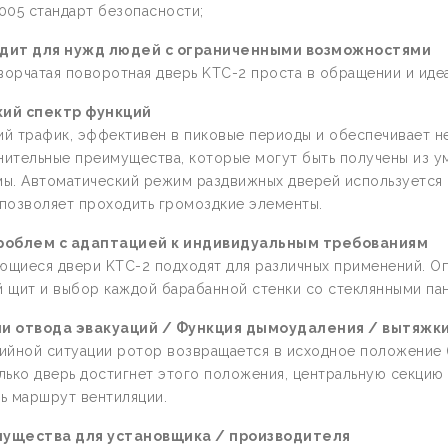
005 стандарт безопасности;
дит для нужд людей с ограниченными возможностями
орчатая поворотная дверь KTC-2 проста в обращении и иде
ий спектр функций
й трафик, эффективен в пиковые периоды и обеспечивает н
ительные преимущества, которые могут быть получены из ум
мы. Автоматический режим раздвижных дверей используется 
позволяет проходить громоздкие элементы.
роблем с адаптацией к индивидуальным требованиям
ющиеся двери KTC-2 подходят для различных применений. О
 щит и выбор каждой барабанной стенки со стеклянными па
и отвода эвакуаций / Функция дымоудаления / вытяжк
ийной ситуации ротор возвращается в исходное положение 
лько дверь достигнет этого положения, центральную секцию
ь маршрут вентиляции.
ущества для установщика / производителя