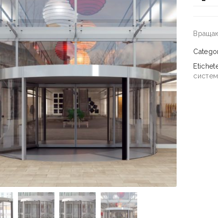
Вращаю
Catego
Etichet
систе