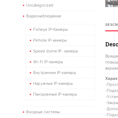
Uncategorized
Видеонаблюдение
DESCR
Fisheye IP-Камеры
Pinhole IP-камеры
Desc
Speed dome IP- камеры
Враща
Wi-Fi IP-камеры
повыш
вариан
Внутренние IP-камеры
Харак
Наружные IP-камеры
-Прос
-Подх
Панорамные IP-камеры
-Устан
-Закры
-Допо
Входные системы
-Подхо