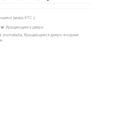
щаяся дверь KTC 2
rie:
Вращающиеся двери
e:
dormakaba
,
Вращающиеся двери
,
входные
мы