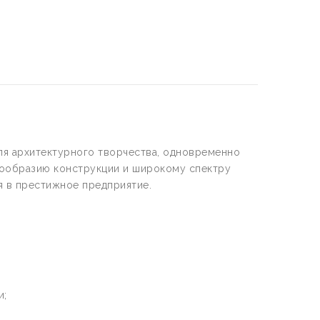
я архитектурного творчества, одновременно
нообразию конструкции и широкому спектру
я в престижное предприятие.
и;