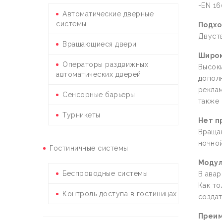
-EN 16
Автоматические дверные
системы
Подхо
Двуств
Вращающиеся двери
Широк
Операторы раздвижных
Высоки
автоматических дверей
дополн
рекла
Сенсорные барьеры
также 
Турникеты
Нет п
Враща
ночной
Гостиничные системы
Модул
Беспроводные системы
В авар
Как то
Контроль доступа в гостиницах
создат
Преим