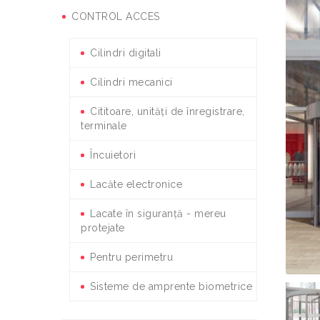
CONTROL ACCES
Cilindri digitali
Cilindri mecanici
Cititoare, unități de înregistrare,
terminale
Încuietori
Lacăte electronice
Lacate în siguranță - mereu
protejate
Pentru perimetru
Sisteme de amprente biometrice