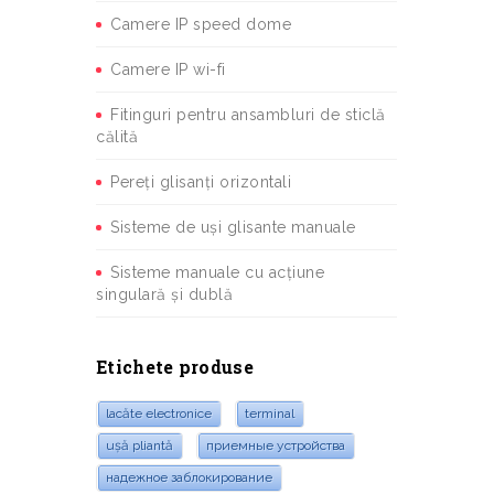
Camere IP speed dome
Camere IP wi-fi
Fitinguri pentru ansambluri de sticlă
călită
Pereți glisanți orizontali
Sisteme de uși glisante manuale
Sisteme manuale cu acțiune
singulară și dublă
Etichete produse
lacăte electronice
terminal
ușă pliantă
приемные устройства
надежное заблокирование