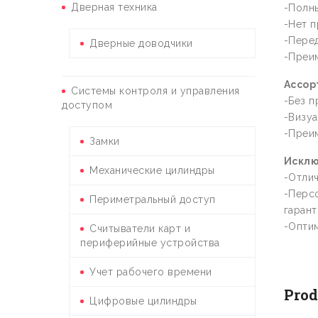
Дверная техника
-Полны
-Нет п
-Пере
Дверные доводчики
-Преим
Ассор
Системы контроля и управления
-Без п
доступом
-Визуа
-Преим
Замки
Исклю
Механические цилиндры
-Отли
-Перс
Периметральный доступ
гарант
-Оптим
Считыватели карт и
периферийные устройства
Учет рабочего времени
Prod
Цифровые цилиндры