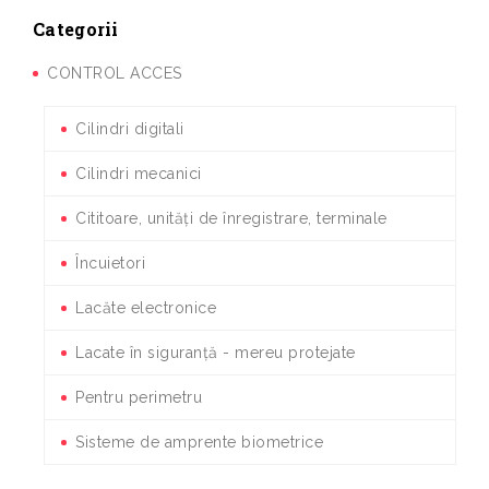
Categorii
CONTROL ACCES
Cilindri digitali
Cilindri mecanici
Cititoare, unități de înregistrare, terminale
Încuietori
Lacăte electronice
Lacate în siguranță - mereu protejate
Pentru perimetru
Sisteme de amprente biometrice