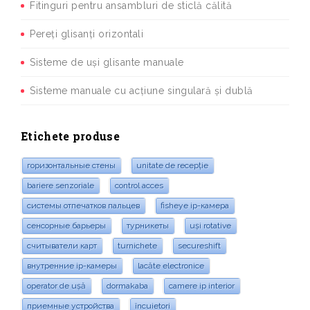
Fitinguri pentru ansambluri de sticlă călită
Pereți glisanți orizontali
Sisteme de uși glisante manuale
Sisteme manuale cu acțiune singulară și dublă
Etichete produse
горизонтальные стены
unitate de recepție
bariere senzoriale
control acces
системы отпечатков пальцев
fisheye ip-камера
сенсорные барьеры
турникеты
uși rotative
считыватели карт
turnichete
secureshift
внутренние ip-камеры
lacăte electronice
operator de ușă
dormakaba
camere ip interior
приемные устройства
încuietori