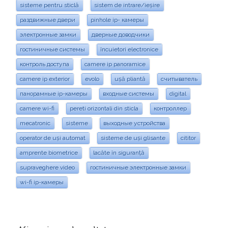
sisteme pentru sticlă
sistem de intrare/ieșire
раздвижные двери
pinhole ip- камеры
электронные замки
дверные доводчики
гостиничные системы
încuietori electronice
контроль доступа
camere ip panoramice
camere ip exterior
evolo
ușă pliantă
считыватель
панорамные ip-камеры
входные системы
digital
camere wi-fi
pereti orizontali din sticla
контроллер
mecatronic
sisteme
выходные устройства
operator de uși automat
sisteme de uși glisante
cititor
amprente biometrice
lacăte în siguranță
supraveghere video
гостиничные электронные замки
wi-fi ip-камеры