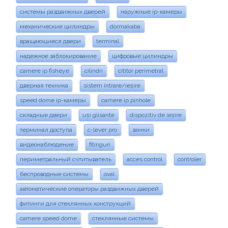
системы раздвижных дверей
наружные ip-камеры
механические цилиндры
dormakaba
вращающиеся двери
terminal
надежное заблокирование
цифровые цилиндры
camere ip fisheye
cilindri
cititor perimetral
дверная техника
sistem intrare/ieșire
speed dome ip-камеры
camere ip pinhole
складные двери
uși glisante
dispozitiv de ieșire
терминал доступа
c-lever pro
замки
видеонаблюдение
fitinguri
периметральный счтитыватель
acces control
controler
беспроводные системы
oval
автоматические операторы раздвижных дверей
фитинги для стеклянных конструкций
camere speed dome
стеклянные системы