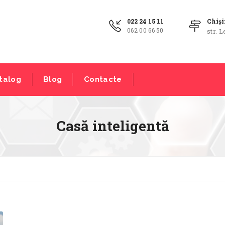
022 24 15 11
Chiș
062 00 66 50
str. L
talog
Blog
Contacte
Casă inteligentă