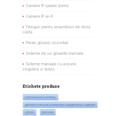
Camere IP speed dome
Camere IP wi-fi
Fitinguri pentru ansambluri de sticlă
călită
Pereți glisanți orizontali
Sisteme de uși glisante manuale
Sisteme manuale cu acțiune
singulară și dublă
Etichete produse
стеклянные системы
автоматические операторы раздвижных дверей
cilindri
terminal