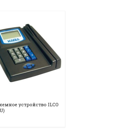
емное устройство ILCO
U)