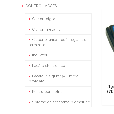
CONTROL ACCES
Cilindri digitali
Cilindri mecanici
Cititoare, unități de înregistrare,
terminale
Încuietori
Lacăte electronice
Lacate în siguranță - mereu
protejate
При
(FD
Pentru perimetru
Sisteme de amprente biometrice