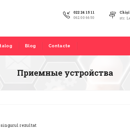
022 24 15 11
Chiș
062 00 66 50
str. L
talog
Blog
Contacte
Приемные устройства
 singurul rezultat