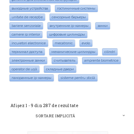
выходные устройства
гостиничные системы
unitate de recepție
сенсорные барьеры
bariere senzoriale
внутренние ip-камеры
замки
camere ip interior
цифровые цилиндры
încuietori electronice
mecatronic
evolo
терминал доступа
механические цилиндры
cilindri
электронные замки
считыватель
amprente biometrice
operator de ușă
складные двери
панорамные ip-камеры
sisteme pentru sticlă
Afișez 1 - 9 din 287 de rezultate