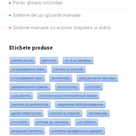
Pereți glisanți orizontali
Sisteme de uși glisante manuale
Sisteme manuale cu acțiune singulară și dublă
Etichete produse
control acces
terminal
wi-fi ip-камеры
supraveghere video
camere ip pinhole
считыватели карт
dormakaba
наружные ip-камеры
вращающиеся двери
контроллер
controler
ușă pliantă
гостиничные электронные замки
camere ip panoramice
надежное заблокирование
lacăte electronice
camere ip exterior
dormakaba
încuietori
pinhole ip- камеры
uși rotative
входные системы
системы раздвижных дверей