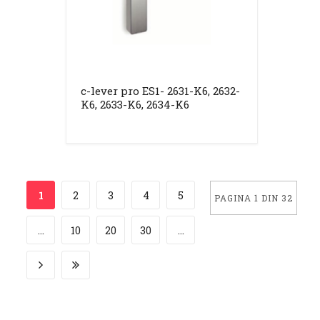
c-lever pro ES1- 2631-K6, 2632-
K6, 2633-K6, 2634-K6
1
2
3
4
5
PAGINA 1 DIN 32
...
10
20
30
...