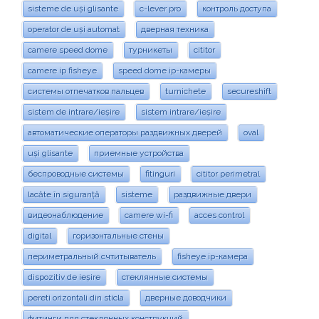
sisteme de uși glisante
c-lever pro
контроль доступа
operator de uși automat
дверная техника
camere speed dome
турникеты
cititor
camere ip fisheye
speed dome ip-камеры
системы отпечатков пальцев
turnichete
secureshift
sistem de intrare/ieșire
sistem intrare/ieșire
автоматические операторы раздвижных дверей
oval
uși glisante
приемные устройства
беспроводные системы
fitinguri
cititor perimetral
lacăte în siguranță
sisteme
раздвижные двери
видеонаблюдение
camere wi-fi
acces control
digital
горизонтальные стены
периметральный счтитыватель
fisheye ip-камера
dispozitiv de ieșire
стеклянные системы
pereti orizontali din sticla
дверные доводчики
фитинги для стеклянных конструкций