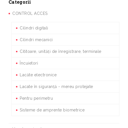
Categorii
CONTROL ACCES
Cilindri digitali
Cilindri mecanici
Cititoare, unități de înregistrare, terminale
Încuietori
Lacăte electronice
Lacate în siguranță - mereu protejate
Pentru perimetru
Sisteme de amprente biometrice