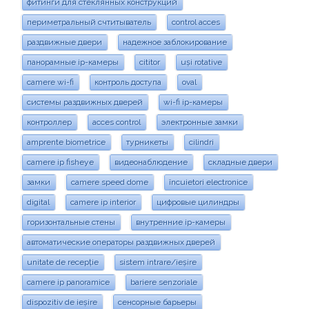
фитинги для стеклянных конструкций
периметральный счтитыватель
control acces
раздвижные двери
надежное заблокирование
панорамные ip-камеры
cititor
uși rotative
camere wi-fi
контроль доступа
oval
системы раздвижных дверей
wi-fi ip-камеры
контроллер
acces control
электронные замки
amprente biometrice
турникеты
cilindri
camere ip fisheye
видеонаблюдение
складные двери
замки
camere speed dome
încuietori electronice
digital
camere ip interior
цифровые цилиндры
горизонтальные стены
внутренние ip-камеры
автоматические операторы раздвижных дверей
unitate de recepție
sistem intrare/ieșire
camere ip panoramice
bariere senzoriale
dispozitiv de ieșire
сенсорные барьеры