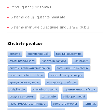
Pereți glisanți orizontali
Sisteme de uși glisante manuale
Sisteme manuale cu acțiune singulară și dublă
Etichete produse
sisteme
operator de ușă
терминал доступа
считыватели карт
fisheye ip-камера
ușă pliantă
системы отпечатков пальцев
гостиничные системы
pereti orizontali din sticla
speed dome ip-камеры
вращающиеся двери
выходные устройства
uși glisante
lacăte în siguranță
приемные устройства
входные системы
turnichete
cititor perimetral
механические цилиндры
camere ip exterior
terminal