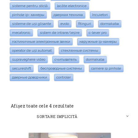
sisteme pentru sticlă
lacăte electronice
pinhole ip- камеры
дверная техника
încuietori
sisteme de uși glisante
evolo
fitinguri
dormakaba
mecatronic
sistem de intrare/ieșire
c-lever pro
гостиничные электронные замки
наружные ip-камеры
operator de uși automat
стеклянные системы
supraveghere video
считыватель
dormakaba
secureshift
беспроводные системы
camere ip pinhole
дверные доводчики
controler
Afișez toate cele 4 rezultate