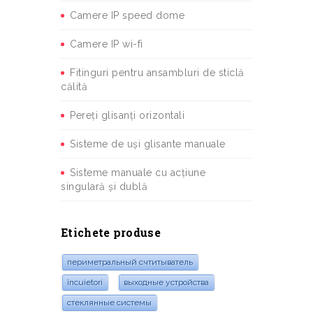
Camere IP speed dome
Camere IP wi-fi
Fitinguri pentru ansambluri de sticlă
călită
Pereți glisanți orizontali
Sisteme de uși glisante manuale
Sisteme manuale cu acțiune
singulară și dublă
Etichete produse
периметральный счтитыватель
încuietori
выходные устройства
стеклянные системы