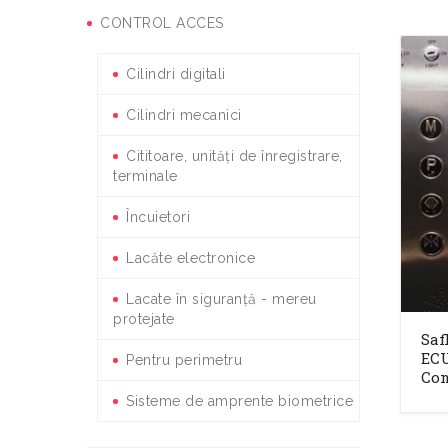
CONTROL ACCES
Cilindri digitali
Cilindri mecanici
Cititoare, unități de înregistrare,
terminale
Încuietori
Lacăte electronice
Lacate în siguranță - mereu
protejate
Saf
ECU
Pentru perimetru
Con
Sisteme de amprente biometrice