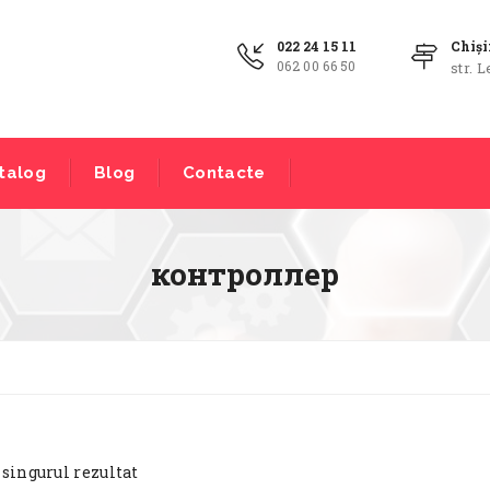
022 24 15 11
Chiș
062 00 66 50
str. L
talog
Blog
Contacte
контроллер
 singurul rezultat