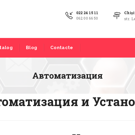
022 24 15 11
Chiș
062 00 66 50
str. L
talog
Blog
Contacte
Автоматизация
оматизация и Устан