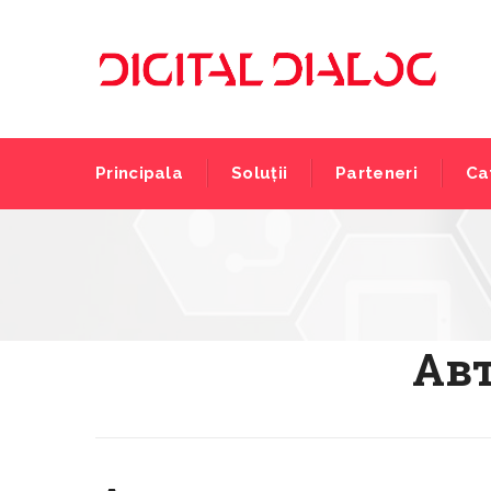
Principala
Soluții
Parteneri
Ca
Авт