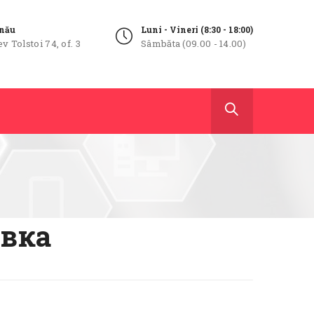
inău
Luni - Vineri (8:30 - 18:00)
ev Tolstoi 74, of. 3
Sâmbăta (09.00 - 14.00)
овка